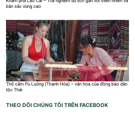
Khám phá Lào Cai – Trải nghiệm du lịch gắn với thiên nhiên và
bản sắc vùng cao
Thổ cẩm Pù Luông (Thanh Hóa) – văn hóa của đồng bào dân
tộc Thái
THEO DÕI CHÚNG TÔI TRÊN FACEBOOK