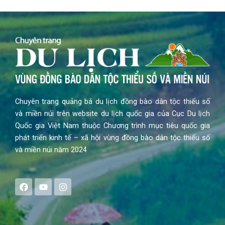
Chuyên trang quảng bá du lịch đồng bào dân tộc thiểu số
và miền núi trên website du lịch quốc gia của Cục Du lịch
Quốc gia Việt Nam thuộc Chương trình mục tiêu quốc gia
phát triển kinh tế – xã hội vùng đồng bào dân tộc thiểu số
và miền núi năm 2024
F
Y
I
a
o
n
c
u
s
e
t
t
b
u
a
o
b
g