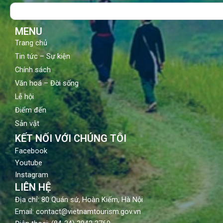
Search
o
e
r
k
a
m
MENU
Trang chủ
Tin tức – Sự kiện
Chính sách
Văn hoá – Đời sống
Lễ hội
Điểm đến
Sản vật
KẾT NỐI VỚI CHÚNG TÔI
Facebook
Youtube
Instagram
LIÊN HỆ
Địa chỉ: 80 Quán sứ, Hoàn Kiếm, Hà Nội
Email: contact@vietnamtourism.gov.vn