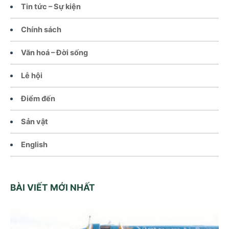
Tin tức – Sự kiện
Chính sách
Văn hoá – Đời sống
Lễ hội
Điểm đến
Sản vật
English
BÀI VIẾT MỚI NHẤT