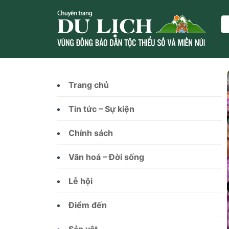
Skip
to
Se
content
Trang chủ
Tin tức – Sự kiện
Chính sách
Văn hoá – Đời sống
Lễ hội
Điểm đến
Sản vật