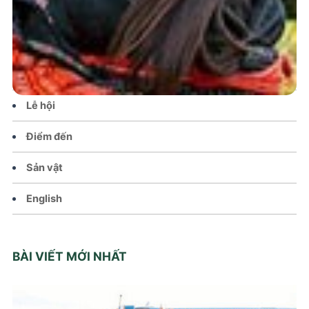
Tin tức – Sự kiện
Chính sách
Văn hoá – Đời sống
Lễ hội
Điểm đến
Sản vật
English
BÀI VIẾT MỚI NHẤT