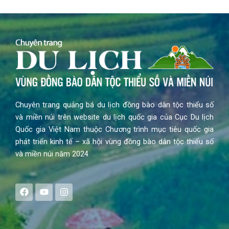
Chuyên trang quảng bá du lịch đồng bào dân tộc thiểu số
và miền núi trên website du lịch quốc gia của Cục Du lịch
Quốc gia Việt Nam thuộc Chương trình mục tiêu quốc gia
phát triển kinh tế – xã hội vùng đồng bào dân tộc thiểu số
và miền núi năm 2024
F
Y
I
a
o
n
c
u
s
e
t
t
b
u
a