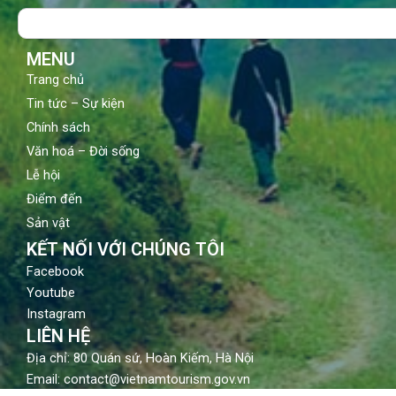
o
b
g
Search
o
e
r
k
a
m
MENU
Trang chủ
Tin tức – Sự kiện
Chính sách
Văn hoá – Đời sống
Lễ hội
Điểm đến
Sản vật
KẾT NỐI VỚI CHÚNG TÔI
Facebook
Youtube
Instagram
LIÊN HỆ
Địa chỉ: 80 Quán sứ, Hoàn Kiếm, Hà Nội
Email: contact@vietnamtourism.gov.vn