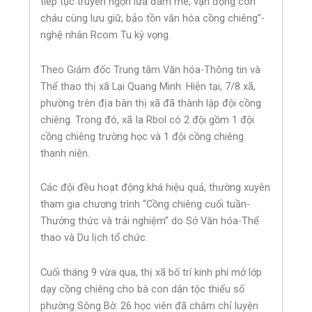
tiếp tục truyền ngọn lửa đam mê, vận động con
cháu cùng lưu giữ, bảo tồn văn hóa cồng chiêng”-
nghệ nhân Rcom Tu kỳ vọng.
Theo Giám đốc Trung tâm Văn hóa-Thông tin và
Thể thao thị xã Lại Quang Minh: Hiện tại, 7/8 xã,
phường trên địa bàn thị xã đã thành lập đội cồng
chiêng. Trong đó, xã Ia Rbol có 2 đội gồm 1 đội
cồng chiêng trường học và 1 đội cồng chiêng
thanh niên.
Các đội đều hoạt động khá hiệu quả, thường xuyên
tham gia chương trình “Cồng chiêng cuối tuần-
Thưởng thức và trải nghiệm” do Sở Văn hóa-Thể
thao và Du lịch tổ chức.
Cuối tháng 9 vừa qua, thị xã bố trí kinh phí mở lớp
dạy cồng chiêng cho bà con dân tộc thiểu số
phường Sông Bờ. 26 học viên đã chăm chỉ luyện