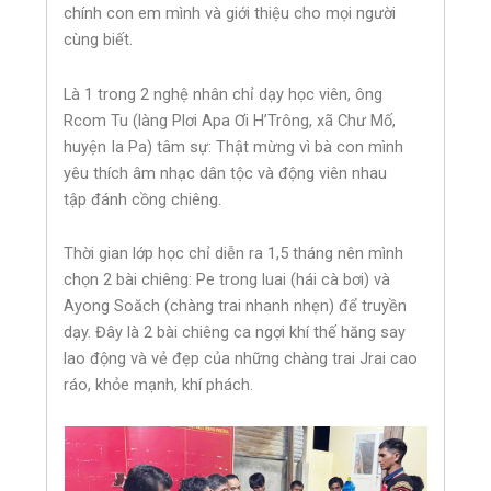
chính con em mình và giới thiệu cho mọi người
cùng biết.
Là 1 trong 2 nghệ nhân chỉ dạy học viên, ông
Rcom Tu (làng Plơi Apa Ơi H’Trông, xã Chư Mố,
huyện Ia Pa) tâm sự: Thật mừng vì bà con mình
yêu thích âm nhạc dân tộc và động viên nhau
tập đánh cồng chiêng.
Thời gian lớp học chỉ diễn ra 1,5 tháng nên mình
chọn 2 bài chiêng: Pe trong luai (hái cà bơi) và
Ayong Soăch (chàng trai nhanh nhẹn) để truyền
dạy. Đây là 2 bài chiêng ca ngợi khí thế hăng say
lao động và vẻ đẹp của những chàng trai Jrai cao
ráo, khỏe mạnh, khí phách.