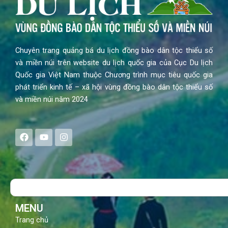
Chuyên trang quảng bá du lịch đồng bào dân tộc thiểu số
và miền núi trên website du lịch quốc gia của Cục Du lịch
Quốc gia Việt Nam thuộc Chương trình mục tiêu quốc gia
phát triển kinh tế – xã hội vùng đồng bào dân tộc thiểu số
và miền núi năm 2024
F
Y
I
a
o
n
c
u
s
e
t
t
b
u
a
o
b
g
Search
o
e
r
k
a
m
MENU
Trang chủ