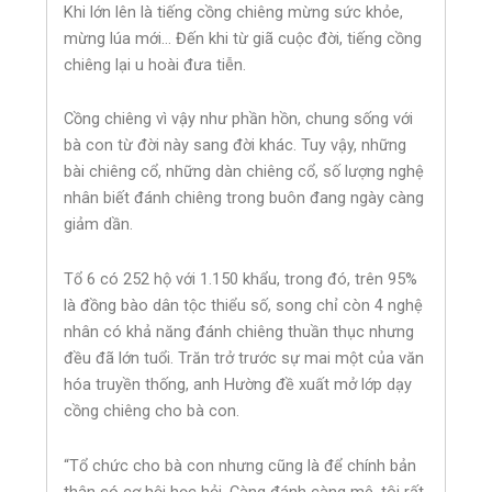
Khi lớn lên là tiếng cồng chiêng mừng sức khỏe,
mừng lúa mới… Đến khi từ giã cuộc đời, tiếng cồng
chiêng lại u hoài đưa tiễn.
Cồng chiêng vì vậy như phần hồn, chung sống với
bà con từ đời này sang đời khác. Tuy vậy, những
bài chiêng cổ, những dàn chiêng cổ, số lượng nghệ
nhân biết đánh chiêng trong buôn đang ngày càng
giảm dần.
Tổ 6 có 252 hộ với 1.150 khẩu, trong đó, trên 95%
là đồng bào dân tộc thiểu số, song chỉ còn 4 nghệ
nhân có khả năng đánh chiêng thuần thục nhưng
đều đã lớn tuổi. Trăn trở trước sự mai một của văn
hóa truyền thống, anh Hường đề xuất mở lớp dạy
cồng chiêng cho bà con.
“Tổ chức cho bà con nhưng cũng là để chính bản
thân có cơ hội học hỏi. Càng đánh càng mê, tôi rất