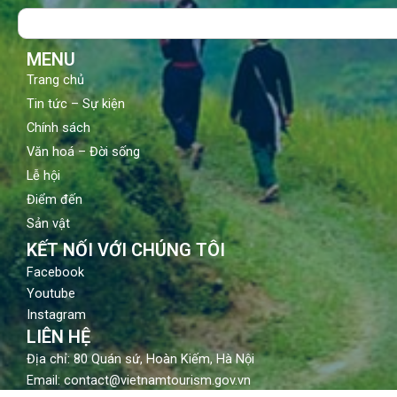
o
b
g
Search
o
e
r
k
a
m
MENU
Trang chủ
Tin tức – Sự kiện
Chính sách
Văn hoá – Đời sống
Lễ hội
Điểm đến
Sản vật
KẾT NỐI VỚI CHÚNG TÔI
Facebook
Youtube
Instagram
LIÊN HỆ
Địa chỉ: 80 Quán sứ, Hoàn Kiếm, Hà Nội
Email: contact@vietnamtourism.gov.vn