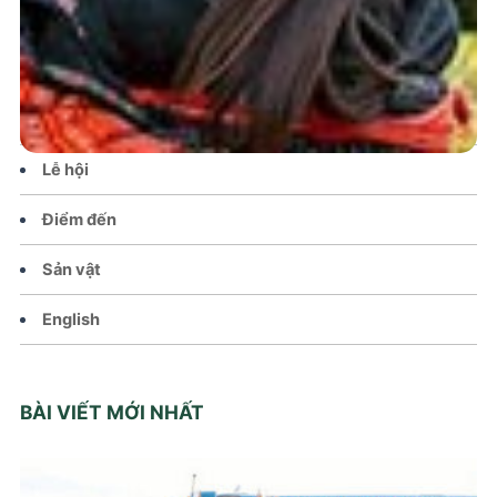
Tin tức – Sự kiện
Chính sách
Văn hoá – Đời sống
Lễ hội
Điểm đến
Sản vật
English
BÀI VIẾT MỚI NHẤT