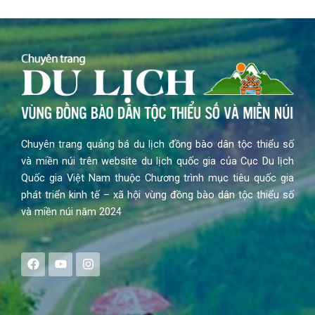
Chuyên trang quảng bá du lịch đồng bào dân tộc thiểu số
và miền núi trên website du lịch quốc gia của Cục Du lịch
Quốc gia Việt Nam thuộc Chương trình mục tiêu quốc gia
phát triển kinh tế – xã hội vùng đồng bào dân tộc thiểu số
và miền núi năm 2024
F
Y
I
a
o
n
c
u
s
e
t
t
b
u
a