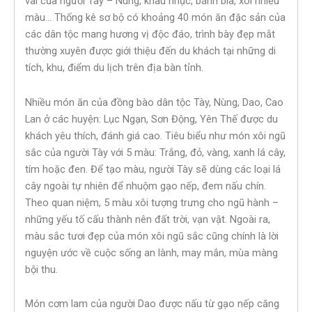
vai của người Tày – Nùng, khau nhục, bánh bìa, xôi nhiều
màu… Thống kê sơ bộ có khoảng 40 món ăn đặc sản của
các dân tộc mang hương vị độc đáo, trình bày đẹp mắt
thường xuyên được giới thiệu đến du khách tại những di
tích, khu, điểm du lịch trên địa bàn tỉnh.
Nhiều món ăn của đồng bào dân tộc Tày, Nùng, Dao, Cao
Lan ở các huyện: Lục Ngạn, Sơn Động, Yên Thế được du
khách yêu thích, đánh giá cao. Tiêu biểu như món xôi ngũ
sắc của người Tày với 5 màu: Trắng, đỏ, vàng, xanh lá cây,
tím hoặc đen. Để tạo màu, người Tày sẽ dùng các loại lá
cây ngoài tự nhiên để nhuộm gạo nếp, đem nấu chín.
Theo quan niệm, 5 màu xôi tượng trưng cho ngũ hành –
những yếu tố cấu thành nên đất trời, vạn vật. Ngoài ra,
màu sắc tươi đẹp của món xôi ngũ sắc cũng chính là lời
nguyện ước về cuộc sống an lành, may mắn, mùa màng
bội thu.
Món cơm lam của người Dao được nấu từ gạo nếp căng