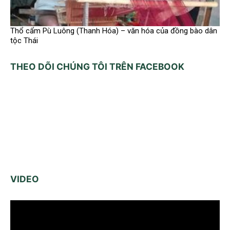
Thổ cẩm Pù Luông (Thanh Hóa) – văn hóa của đồng bào dân
tộc Thái
THEO DÕI CHÚNG TÔI TRÊN FACEBOOK
VIDEO