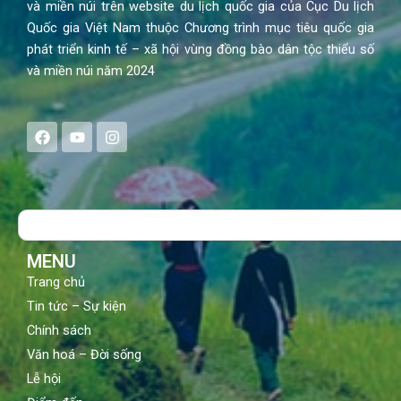
và miền núi trên website du lịch quốc gia của Cục Du lịch
Quốc gia Việt Nam thuộc Chương trình mục tiêu quốc gia
phát triển kinh tế – xã hội vùng đồng bào dân tộc thiểu số
và miền núi năm 2024
F
Y
I
a
o
n
c
u
s
e
t
t
b
u
a
o
b
g
Search
o
e
r
k
a
m
MENU
Trang chủ
Tin tức – Sự kiện
Chính sách
Văn hoá – Đời sống
Lễ hội