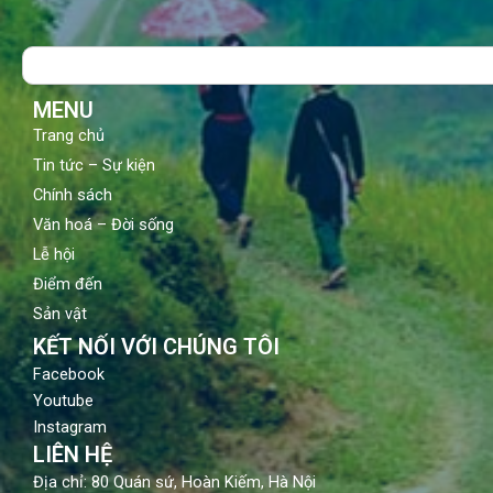
e
t
t
b
u
a
o
b
g
Search
o
e
r
k
a
m
MENU
Trang chủ
Tin tức – Sự kiện
Chính sách
Văn hoá – Đời sống
Lễ hội
Điểm đến
Sản vật
KẾT NỐI VỚI CHÚNG TÔI
Facebook
Youtube
Instagram
LIÊN HỆ
Địa chỉ: 80 Quán sứ, Hoàn Kiếm, Hà Nội