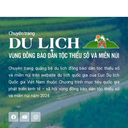
Chuyên trang quảng bá du lịch đồng bào dân tộc thiểu số
và miền núi trên website du lịch quốc gia của Cục Du lịch
Quốc gia Việt Nam thuộc Chương trình mục tiêu quốc gia
phát triển kinh tế – xã hội vùng đồng bào dân tộc thiểu số
và miền núi năm 2024
F
Y
I
a
o
n
c
u
s