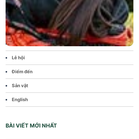
Trang chủ
Tin tức – Sự kiện
Chính sách
Văn hoá – Đời sống
Lễ hội
Điểm đến
Sản vật
English
BÀI VIẾT MỚI NHẤT