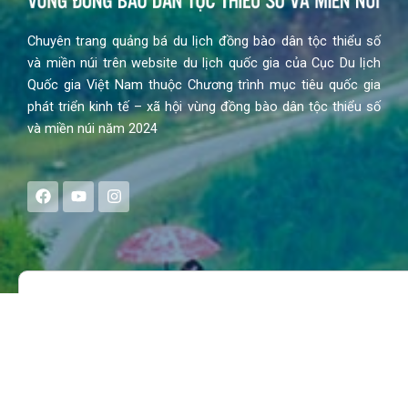
Chuyên trang quảng bá du lịch đồng bào dân tộc thiểu số
và miền núi trên website du lịch quốc gia của Cục Du lịch
Quốc gia Việt Nam thuộc Chương trình mục tiêu quốc gia
phát triển kinh tế – xã hội vùng đồng bào dân tộc thiểu số
và miền núi năm 2024
F
Y
I
a
o
n
c
u
s
e
t
t
b
u
a
o
b
g
Search
o
e
r
k
a
m
MENU
Trang chủ
Tin tức – Sự kiện
Chính sách