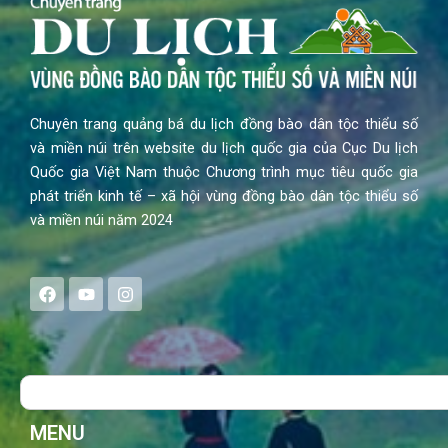
Chuyên trang quảng bá du lịch đồng bào dân tộc thiểu số
và miền núi trên website du lịch quốc gia của Cục Du lịch
Quốc gia Việt Nam thuộc Chương trình mục tiêu quốc gia
phát triển kinh tế – xã hội vùng đồng bào dân tộc thiểu số
và miền núi năm 2024
F
Y
I
a
o
n
c
u
s
e
t
t
b
u
a
o
b
g
Search
o
e
r
k
a
m
MENU