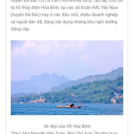
huyện Đà Bắc có cả trăm homestay được tạo lập. Dọc bờ
tả hồ thủy điện Hòa Bình, tại các xã Đoàn Kết, Vầy Nưa
(huyện Đà Bắc) hay ở các đảo nhỏ, nhiều doanh nghiệp
và người dân đã, đang xây dựng những khu nghỉ dưỡng
đẳng cấp.
Vẻ đẹp của Hồ Hòa Bình
Theo ông Nguyễn Văn Toàn, Phó Chủ tịch Thường trực