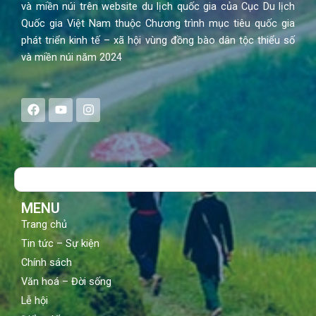
và miền núi trên website du lịch quốc gia của Cục Du lịch
Quốc gia Việt Nam thuộc Chương trình mục tiêu quốc gia
phát triển kinh tế – xã hội vùng đồng bào dân tộc thiểu số
và miền núi năm 2024
F
Y
I
a
o
n
c
u
s
e
t
t
b
u
a
o
b
g
Search
o
e
r
k
a
m
MENU
Trang chủ
Tin tức – Sự kiện
Chính sách
Văn hoá – Đời sống
Lễ hội