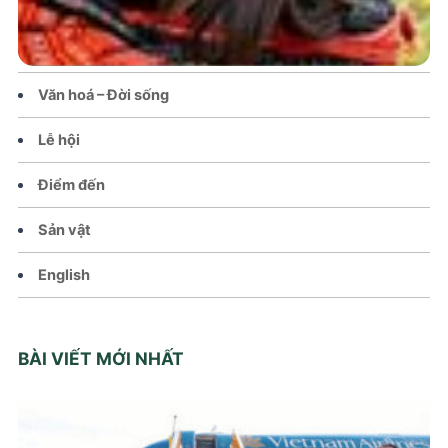
Tin tức – Sự kiện
Chính sách
Văn hoá – Đời sống
Lễ hội
Điểm đến
Sản vật
English
BÀI VIẾT MỚI NHẤT