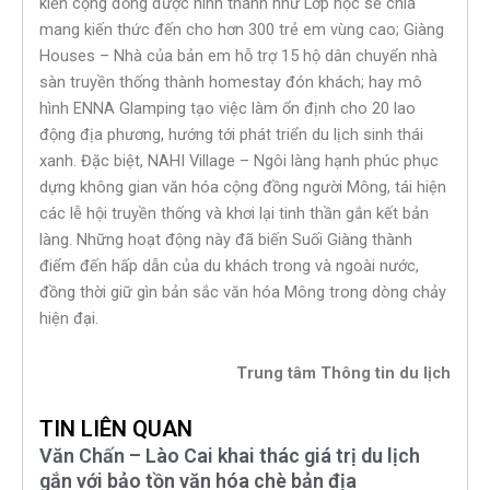
kiến cộng đồng được hình thành như Lớp học sẻ chia
mang kiến thức đến cho hơn 300 trẻ em vùng cao; Giàng
Houses – Nhà của bản em hỗ trợ 15 hộ dân chuyển nhà
sàn truyền thống thành homestay đón khách; hay mô
hình ENNA Glamping tạo việc làm ổn định cho 20 lao
động địa phương, hướng tới phát triển du lịch sinh thái
xanh. Đặc biệt, NAHI Village – Ngôi làng hạnh phúc phục
dựng không gian văn hóa cộng đồng người Mông, tái hiện
các lễ hội truyền thống và khơi lại tinh thần gắn kết bản
làng. Những hoạt động này đã biến Suối Giàng thành
điểm đến hấp dẫn của du khách trong và ngoài nước,
đồng thời giữ gìn bản sắc văn hóa Mông trong dòng chảy
hiện đại.
Trung tâm Thông tin du lịch
TIN LIÊN QUAN
Văn Chấn – Lào Cai khai thác giá trị du lịch
gắn với bảo tồn văn hóa chè bản địa