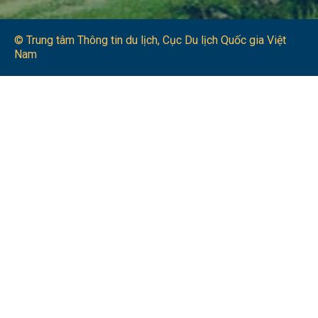
© Trung tâm Thông tin du lịch​, Cục Du lịch Quốc gia Việt
Nam