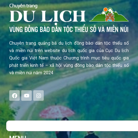
Chuyên trang quảng bá du lịch đồng bào dân tộc thiểu số
và miền núi trên website du lịch quốc gia của Cục Du lịch
Quốc gia Việt Nam thuộc Chương trình mục tiêu quốc gia
phát triển kinh tế – xã hội vùng đồng bào dân tộc thiểu số
và miền núi năm 2024
F
Y
I
a
o
n
c
u
s
e
t
t
b
u
a
o
b
g
Search
o
e
r
k
a
m