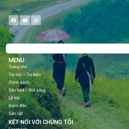
F
Y
I
a
o
n
c
u
s
e
t
t
b
u
a
o
b
g
Search
o
e
r
k
a
m
MENU
Trang chủ
Tin tức – Sự kiện
Chính sách
Văn hoá – Đời sống
Lễ hội
Điểm đến
Sản vật
KẾT NỐI VỚI CHÚNG TÔI