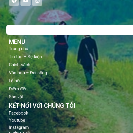
a
o
n
c
u
s
e
t
t
b
u
a
o
b
g
Search
o
e
r
k
a
m
MENU
Trang chủ
Tin tức – Sự kiện
Chính sách
Văn hoá – Đời sống
Lễ hội
Điểm đến
Sản vật
KẾT NỐI VỚI CHÚNG TÔI
Facebook
Youtube
Instagram