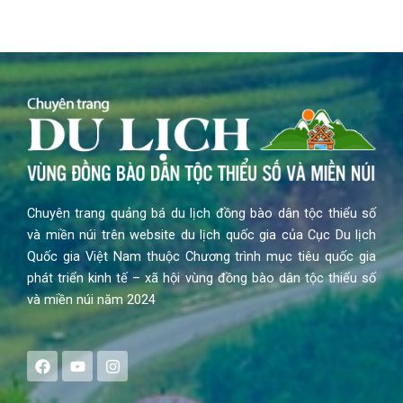
Chuyên trang quảng bá du lịch đồng bào dân tộc thiểu số
và miền núi trên website du lịch quốc gia của Cục Du lịch
Quốc gia Việt Nam thuộc Chương trình mục tiêu quốc gia
phát triển kinh tế – xã hội vùng đồng bào dân tộc thiểu số
và miền núi năm 2024
F
Y
I
a
o
n
c
u
s