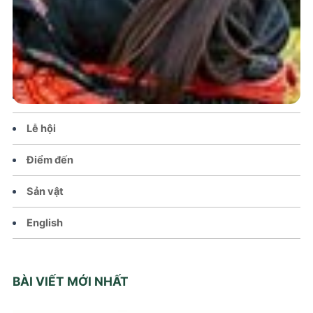
Trang chủ
Tin tức – Sự kiện
Chính sách
Văn hoá – Đời sống
Lễ hội
Điểm đến
Sản vật
English
BÀI VIẾT MỚI NHẤT