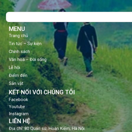
e
t
t
b
u
a
o
b
g
Search
o
e
r
k
a
m
MENU
Trang chủ
Tin tức – Sự kiện
Chính sách
Văn hoá – Đời sống
Lễ hội
Điểm đến
Sản vật
KẾT NỐI VỚI CHÚNG TÔI
Facebook
Youtube
Instagram
LIÊN HỆ
Địa chỉ: 80 Quán sứ, Hoàn Kiếm, Hà Nội