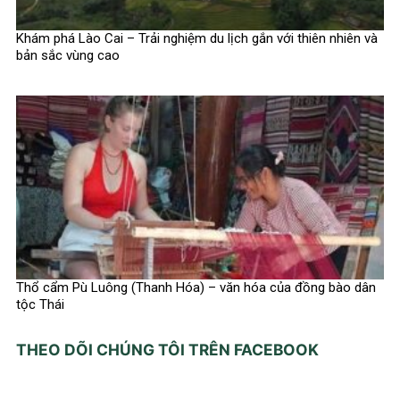
Khám phá Lào Cai – Trải nghiệm du lịch gắn với thiên nhiên và
bản sắc vùng cao
Thổ cẩm Pù Luông (Thanh Hóa) – văn hóa của đồng bào dân
tộc Thái
THEO DÕI CHÚNG TÔI TRÊN FACEBOOK