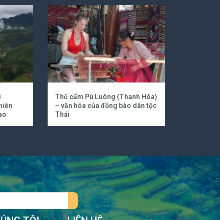
i
Thổ cẩm Pù Luông (Thanh Hóa)
hiên
– văn hóa của đồng bào dân tộc
ao
Thái