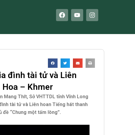
F
Y
I
a
o
n
c
u
s
e
t
t
b
u
a
o
b
g
o
e
r
k
a
m
 đình tài tử và Liên
– Hoa – Khmer
ện Mang Thít, Sở VHTTDL tỉnh Vĩnh Long
ình tài tử và Liên hoan Tiếng hát thanh
ủ đề “Chung một tấm lòng”.