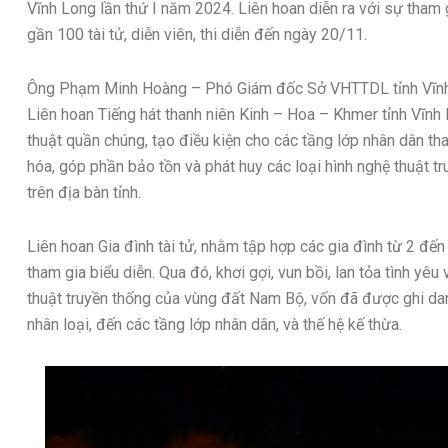
Vĩnh Long lần thứ I năm 2024. Liên hoan diễn ra với sự tham g
gần 100 tài tử, diễn viên, thi diễn đến ngày 20/11.
Ông Phạm Minh Hoàng – Phó Giám đốc Sở VHTTDL tỉnh Vĩnh Lo
Liên hoan Tiếng hát thanh niên Kinh – Hoa – Khmer tỉnh Vĩn
thuật quần chúng, tạo điều kiện cho các tầng lớp nhân dân th
hóa, góp phần bảo tồn và phát huy các loại hình nghệ thuật t
trên địa bàn tỉnh.
Liên hoan Gia đình tài tử, nhằm tập hợp các gia đình từ 2 đến 
tham gia biểu diễn. Qua đó, khơi gợi, vun bồi, lan tỏa tình yêu
thuật truyền thống của vùng đất Nam Bộ, vốn đã được ghi danh
nhân loại, đến các tầng lớp nhân dân, và thế hệ kế thừa.