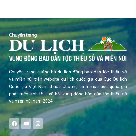
Chuyên trang quảng bá du lịch đồng bào dân tộc thiểu số
và miền núi trên website du lịch quốc gia của Cục Du lịch
Quốc gia Việt Nam thuộc Chương trình mục tiêu quốc gia
phát triển kinh tế – xã hội vùng đồng bào dân tộc thiểu số
và miền núi năm 2024
F
Y
I
a
o
n
c
u
s