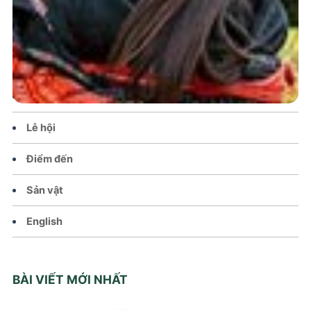
Trang chủ
Tin tức – Sự kiện
Chính sách
Văn hoá – Đời sống
Lễ hội
Điểm đến
Sản vật
English
BÀI VIẾT MỚI NHẤT