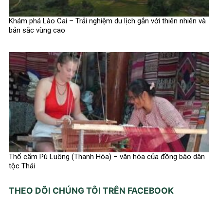
Khám phá Lào Cai – Trải nghiệm du lịch gắn với thiên nhiên và
bản sắc vùng cao
Thổ cẩm Pù Luông (Thanh Hóa) – văn hóa của đồng bào dân
tộc Thái
THEO DÕI CHÚNG TÔI TRÊN FACEBOOK