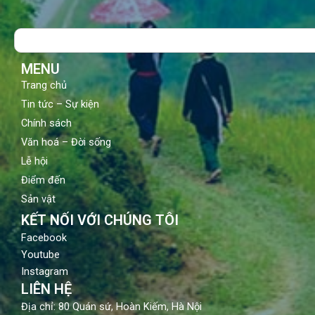
e
t
t
b
u
a
o
b
g
Search
o
e
r
k
a
m
MENU
Trang chủ
Tin tức – Sự kiện
Chính sách
Văn hoá – Đời sống
Lễ hội
Điểm đến
Sản vật
KẾT NỐI VỚI CHÚNG TÔI
Facebook
Youtube
Instagram
LIÊN HỆ
Địa chỉ: 80 Quán sứ, Hoàn Kiếm, Hà Nội