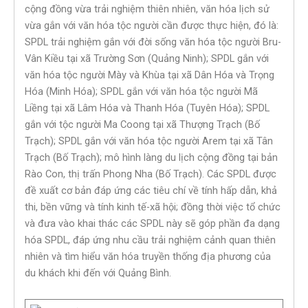
cộng đồng vừa trải nghiệm thiên nhiên, văn hóa lịch sử
vừa gắn với văn hóa tộc người cần được thực hiện, đó là:
SPDL trải nghiệm gắn với đời sống văn hóa tộc người Bru-
Vân Kiều tại xã Trường Sơn (Quảng Ninh); SPDL gắn với
văn hóa tộc người Mày và Khùa tại xã Dân Hóa và Trọng
Hóa (Minh Hóa); SPDL gắn với văn hóa tộc người Mã
Liềng tại xã Lâm Hóa và Thanh Hóa (Tuyên Hóa); SPDL
gắn với tộc người Ma Coong tại xã Thượng Trạch (Bố
Trạch); SPDL gắn với văn hóa tộc người Arem tại xã Tân
Trạch (Bố Trạch); mô hình làng du lịch cộng đồng tại bản
Rào Con, thị trấn Phong Nha (Bố Trạch). Các SPDL được
đề xuất cơ bản đáp ứng các tiêu chí về tính hấp dẫn, khả
thi, bền vững và tính kinh tế-xã hội; đồng thời việc tổ chức
và đưa vào khai thác các SPDL này sẽ góp phần đa dạng
hóa SPDL, đáp ứng nhu cầu trải nghiệm cảnh quan thiên
nhiên và tìm hiểu văn hóa truyền thống địa phương của
du khách khi đến với Quảng Bình.