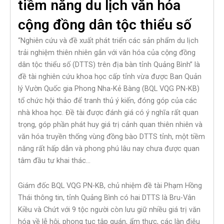
tiềm năng du lịch văn hóa
cộng đồng dân tộc thiểu số
“Nghiên cứu và đề xuất phát triển các sản phẩm du lịch
trải nghiệm thiên nhiên gắn với văn hóa của cộng đồng
dân tộc thiểu số (DTTS) trên địa bàn tỉnh Quảng Bình” là
đề tài nghiên cứu khoa học cấp tỉnh vừa được Ban Quản
lý Vườn Quốc gia Phong Nha-Kẻ Bàng (BQL VQG PN-KB)
tổ chức hội thảo để tranh thủ ý kiến, đóng góp của các
nhà khoa học. Đề tài được đánh giá có ý nghĩa rất quan
trọng, góp phần phát huy giá trị cảnh quan thiên nhiên và
văn hóa truyền thống vùng đồng bào DTTS tỉnh, một tiềm
năng rất hấp dẫn và phong phú lâu nay chưa được quan
tâm đầu tư khai thác…
Giám đốc BQL VQG PN-KB, chủ nhiệm đề tài Phạm Hồng
Thái thông tin, tỉnh Quảng Bình có hai DTTS là Bru-Vân
Kiều và Chứt với 9 tộc người còn lưu giữ nhiều giá trị văn
hóa về lễ hội, phong tục tập quán, ẩm thực, các làn điệu