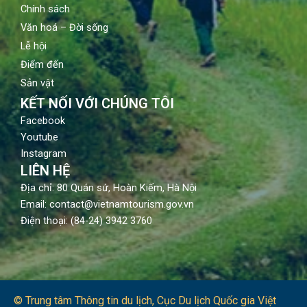
Chính sách
Văn hoá – Đời sống
Lễ hội
Điểm đến
Sản vật
KẾT NỐI VỚI CHÚNG TÔI
Facebook
Youtube
Instagram
LIÊN HỆ
Địa chỉ: 80 Quán sứ, Hoàn Kiếm, Hà Nội
Email: contact@vietnamtourism.gov.vn
Điện thoại: (84-24) 3942 3760
© Trung tâm Thông tin du lịch​, Cục Du lịch Quốc gia Việt