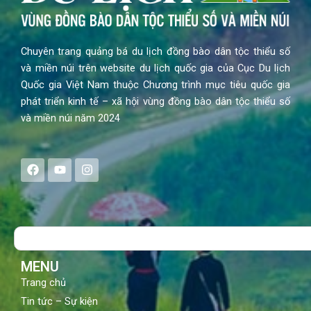
Chuyên trang quảng bá du lịch đồng bào dân tộc thiểu số
và miền núi trên website du lịch quốc gia của Cục Du lịch
Quốc gia Việt Nam thuộc Chương trình mục tiêu quốc gia
phát triển kinh tế – xã hội vùng đồng bào dân tộc thiểu số
và miền núi năm 2024
F
Y
I
a
o
n
c
u
s
e
t
t
b
u
a
o
b
g
Search
o
e
r
k
a
m
MENU
Trang chủ
Tin tức – Sự kiện