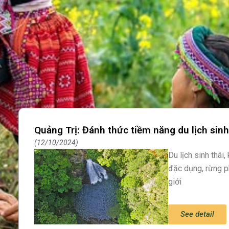
Quảng Trị: Đánh thức tiềm năng du lịch sinh
12/10/2024
Du lịch sinh thái
đặc dụng, rừng 
giới
See detail