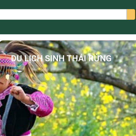
arch
DU LỊCH SINH THÁI RỪNG