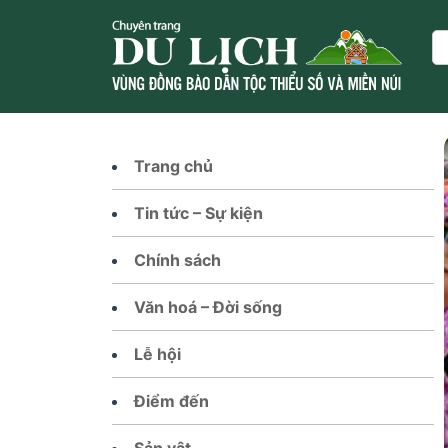
Skip
to
Se
content
Trang chủ
Tin tức – Sự kiện
Chính sách
Văn hoá – Đời sống
Lễ hội
Điểm đến
Sản vật