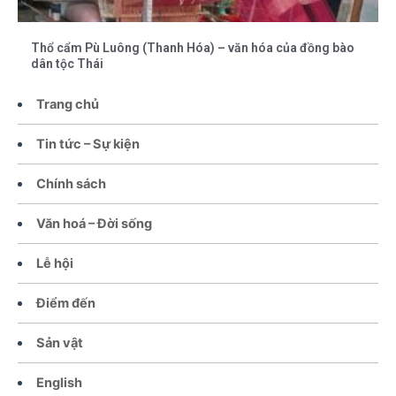
Thổ cẩm Pù Luông (Thanh Hóa) – văn hóa của đồng bào
dân tộc Thái
Trang chủ
Tin tức – Sự kiện
Chính sách
Văn hoá – Đời sống
Lễ hội
Điểm đến
Sản vật
English