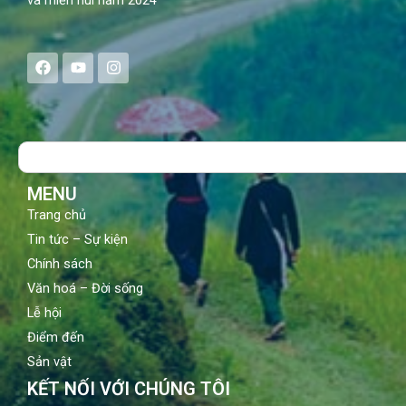
và miền núi năm 2024
F
Y
I
a
o
n
c
u
s
e
t
t
b
u
a
o
b
g
Search
o
e
r
k
a
m
MENU
Trang chủ
Tin tức – Sự kiện
Chính sách
Văn hoá – Đời sống
Lễ hội
Điểm đến
Sản vật
KẾT NỐI VỚI CHÚNG TÔI