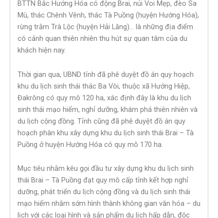
BTTN Bắc Hướng Hóa có động Brai, núi Voi Mẹp, đèo Sa
Mù, thác Chênh Vênh, thác Tà Puồng (huyện Hướng Hóa),
rừng trằm Trà Lộc (huyện Hải Lăng)… là những địa điểm
có cảnh quan thiên nhiên thu hút sự quan tâm của du
khách hiện nay.
Thời gian qua, UBND tỉnh đã phê duyệt đồ án quy hoạch
khu du lịch sinh thái thác Ba Vòi, thuộc xã Hướng Hiệp,
Đakrông có quy mô 120 ha, xác định đây là khu du lịch
sinh thái mạo hiểm, nghỉ dưỡng, khám phá thiên nhiên và
du lịch cộng đồng. Tỉnh cũng đã phê duyệt đồ án quy
hoạch phân khu xây dựng khu du lịch sinh thái Brai – Tà
Puồng ở huyện Hướng Hóa có quy mô 170 ha.
Mục tiêu nhằm kêu gọi đầu tư xây dựng khu du lịch sinh
thái Brai – Tà Puồng đạt quy mô cấp tỉnh kết hợp nghỉ
dưỡng, phát triển du lịch cộng đồng và du lịch sinh thái
mạo hiểm nhằm sớm hình thành không gian văn hóa – du
lịch với các loại hình và sản phẩm du lịch hấp dẫn, độc