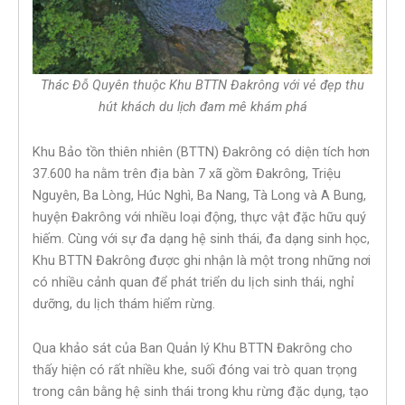
Thác Đỗ Quyên thuộc Khu BTTN Đakrông với vẻ đẹp thu
hút khách du lịch đam mê khám phá
Khu Bảo tồn thiên nhiên (BTTN) Đakrông có diện tích hơn
37.600 ha nằm trên địa bàn 7 xã gồm Đakrông, Triệu
Nguyên, Ba Lòng, Húc Nghì, Ba Nang, Tà Long và A Bung,
huyện Đakrông với nhiều loại động, thực vật đặc hữu quý
hiếm. Cùng với sự đa dạng hệ sinh thái, đa dạng sinh học,
Khu BTTN Đakrông được ghi nhận là một trong những nơi
có nhiều cảnh quan để phát triển du lịch sinh thái, nghỉ
dưỡng, du lịch thám hiểm rừng.
Qua khảo sát của Ban Quản lý Khu BTTN Đakrông cho
thấy hiện có rất nhiều khe, suối đóng vai trò quan trọng
trong cân bằng hệ sinh thái trong khu rừng đặc dụng, tạo