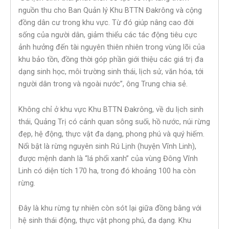
nguồn thu cho Ban Quản lý Khu BTTN Đakrông và cộng
đồng dân cư trong khu vực. Từ đó giúp nâng cao đời
sống của người dân, giảm thiểu các tác động tiêu cực
ảnh hưởng đến tài nguyên thiên nhiên trong vùng lõi của
khu bảo tồn, đồng thời góp phần giới thiệu các giá trị đa
dạng sinh học, môi trường sinh thái, lịch sử, văn hóa, tới
người dân trong và ngoài nước”, ông Trung chia sẻ.
Không chỉ ở khu vực Khu BTTN Đakrông, về du lịch sinh
thái, Quảng Trị có cảnh quan sông suối, hồ nước, núi rừng
đẹp, hệ động, thực vật đa dạng, phong phú và quý hiếm.
Nổi bật là rừng nguyên sinh Rú Lịnh (huyện Vĩnh Linh),
được mệnh danh là “lá phổi xanh” của vùng Đông Vĩnh
Linh có diện tích 170 ha, trong đó khoảng 100 ha còn
rừng.
Đây là khu rừng tự nhiên còn sót lại giữa đồng bằng với
hệ sinh thái động, thực vật phong phú, đa dạng. Khu