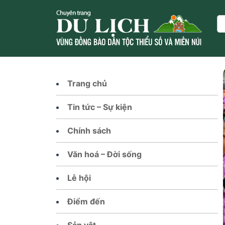
Skip
to
Se
content
Trang chủ
Tin tức – Sự kiện
Chính sách
Văn hoá – Đời sống
Lễ hội
Điểm đến
Sản vật