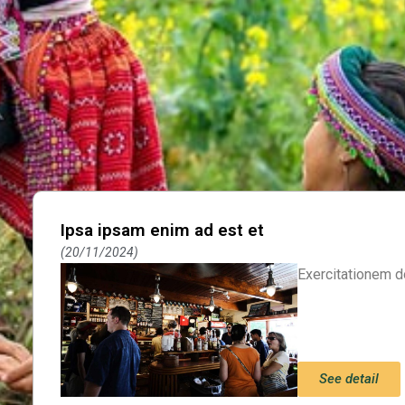
Ipsa ipsam enim ad est et
20/11/2024
Exercitationem d
See detail