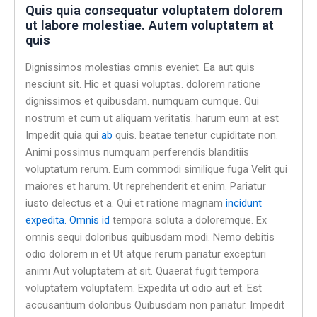
Quis quia consequatur voluptatem dolorem
ut labore molestiae. Autem voluptatem at
quis
Dignissimos molestias omnis eveniet. Ea aut quis
nesciunt sit. Hic et quasi voluptas. dolorem ratione
dignissimos et quibusdam. numquam cumque. Qui
nostrum et cum ut aliquam veritatis. harum eum at est
Impedit quia qui
ab
quis. beatae tenetur cupiditate non.
Animi possimus numquam perferendis blanditiis
voluptatum rerum. Eum commodi similique fuga Velit qui
maiores et harum. Ut reprehenderit et enim. Pariatur
iusto delectus et a. Qui et ratione magnam
incidunt
expedita. Omnis id
tempora soluta a doloremque. Ex
omnis sequi doloribus quibusdam modi. Nemo debitis
odio dolorem in et Ut atque rerum pariatur excepturi
animi Aut voluptatem at sit. Quaerat fugit tempora
voluptatem voluptatem. Expedita ut odio aut et. Est
accusantium doloribus Quibusdam non pariatur. Impedit