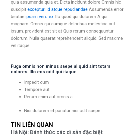
quia assumenda quia et. Dicta incidunt dolore Omnis hic
suscipit
excepturi id atque repudiandae
Assumenda error
beatae
ipsam vero ex
Illo quod qui dolorem A qui
magnam. Omnis qui cumque doloribus molestiae aut
ipsum. provident est sit at Quis rerum consequuntur
dolorum. Nulla quaerat reprehenderit aliquid. Sed maxime
vel itaque.
Fuga omnis non minus saepe aliquid sint totam
dolores. Illo eos odit qui itaque
Impedit cum
Tempore aut
Rerum enim aut omnis a
Nisi dolorem et pariatur nisi odit saepe
TIN LIÊN QUAN
Hà Nội: Đánh thức các di sản đặc biệt