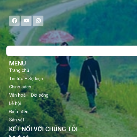
F
Y
I
a
o
n
c
u
s
e
t
t
b
u
a
o
b
g
Search
o
e
r
k
a
m
MENU
Trang chủ
Tin tức – Sự kiện
Chính sách
Văn hoá – Đời sống
Lễ hội
Điểm đến
Sản vật
KẾT NỐI VỚI CHÚNG TÔI
Facebook