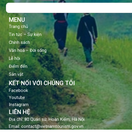
o
b
g
Search
o
e
r
k
a
m
MENU
Trang chủ
Tin tức – Sự kiện
Chính sách
Văn hoá – Đời sống
Lễ hội
Điểm đến
Sản vật
KẾT NỐI VỚI CHÚNG TÔI
Facebook
Youtube
Instagram
LIÊN HỆ
Địa chỉ: 80 Quán sứ, Hoàn Kiếm, Hà Nội
Email: contact@vietnamtourism.gov.vn