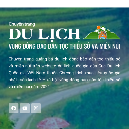
Chuyên trang quảng bá du lịch đồng bào dân tộc thiểu số
và miền núi trên website du lịch quốc gia của Cục Du lịch
Quốc gia Việt Nam thuộc Chương trình mục tiêu quốc gia
phát triển kinh tế – xã hội vùng đồng bào dân tộc thiểu số
và miền núi năm 2024
F
Y
I
a
o
n
c
u
s
e
t
t
b
u
a