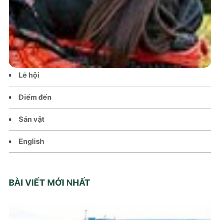
Tin tức – Sự kiện
Chính sách
Văn hoá – Đời sống
Lễ hội
Điểm đến
Sản vật
English
BÀI VIẾT MỚI NHẤT