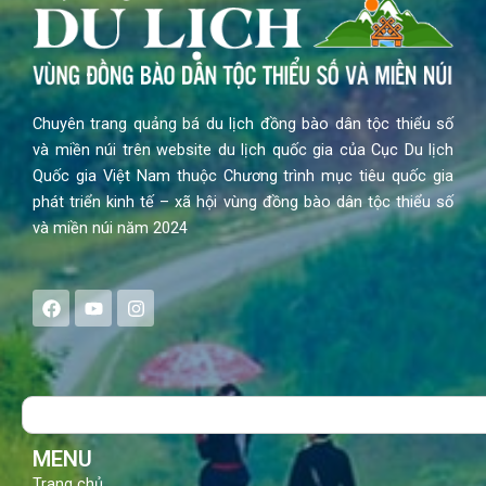
Chuyên trang quảng bá du lịch đồng bào dân tộc thiểu số
và miền núi trên website du lịch quốc gia của Cục Du lịch
Quốc gia Việt Nam thuộc Chương trình mục tiêu quốc gia
phát triển kinh tế – xã hội vùng đồng bào dân tộc thiểu số
và miền núi năm 2024
F
Y
I
a
o
n
c
u
s
e
t
t
b
u
a
o
b
g
Search
o
e
r
k
a
m
MENU
Trang chủ