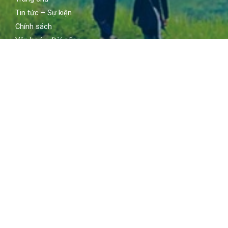
Tin tức – Sự kiện
Chính sách
Văn hoá – Đời sống
Lễ hội
Điểm đến
Sản vật
KẾT NỐI VỚI CHÚNG TÔI
Facebook
Youtube
Instagram
LIÊN HỆ
Địa chỉ: 80 Quán sứ, Hoàn Kiếm, Hà Nội
Email: contact@vietnamtourism.gov.vn
Điện thoại: (84-24) 3942 3760