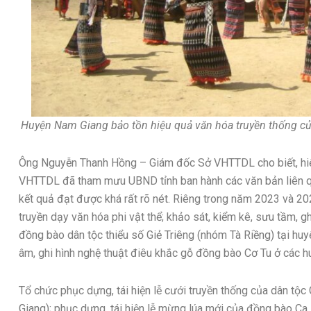
Huyện Nam Giang bảo tồn hiệu quả văn hóa truyền thống của
Ông Nguyễn Thanh Hồng – Giám đốc Sở VHTTDL cho biết, hiện 
VHTTDL đã tham mưu UBND tỉnh ban hành các văn bản liên qua
kết quả đạt được khá rất rõ nét. Riêng trong năm 2023 và 2
truyền dạy văn hóa phi vật thể; khảo sát, kiểm kê, sưu tầm, gh
đồng bào dân tộc thiểu số Giẻ Triêng (nhóm Tà Riềng) tại huy
âm, ghi hình nghệ thuật điêu khắc gỗ đồng bào Cơ Tu ở các 
Tổ chức phục dựng, tái hiện lễ cưới truyền thống của dân tộc
Giang); phục dựng, tái hiện lễ mừng lúa mới của đồng bào Ca