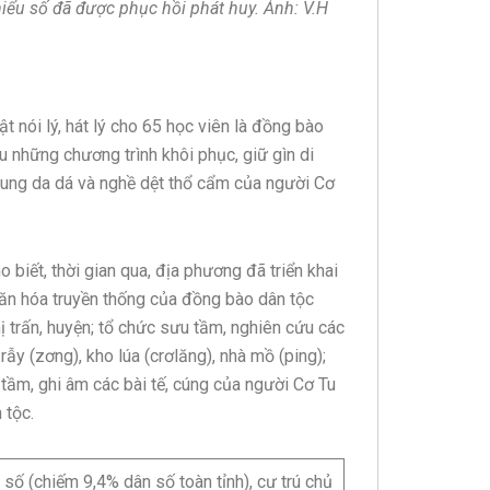
hiểu số đã được phục hồi phát huy. Ảnh: V.H
 nói lý, hát lý cho 65 học viên là đồng bào
u những chương trình khôi phục, giữ gìn di
g tung da dá và nghề dệt thổ cẩm của người Cơ
iết, thời gian qua, địa phương đã triển khai
văn hóa truyền thống của đồng bào dân tộc
thị trấn, huyện; tổ chức sưu tầm, nghiên cứu các
rẫy (zơng), kho lúa (crơlăng), nhà mồ (ping);
 tầm, ghi âm các bài tế, cúng của người Cơ Tu
 tộc.
ố (chiếm 9,4% dân số toàn tỉnh), cư trú chủ