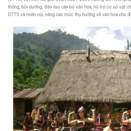
thống, bồi dưỡng, đào tạo cán bộ văn hóa; hỗ trợ cơ sở vật ch
DTTS và miền núi, nâng cao mức thụ hưởng về văn hóa cho đồ