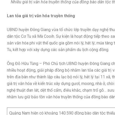
Nhiều giá trị văn hóa truyền thống của đồng bào dân tộc t
Lan tỏa giá trị văn hóa truyền thống
UBND huyện Đông Giang vừa tổ chức lớp truyền dạy nghệ thuật
dân tộc Cơ Tu xã Mà Cooih. Sự kiện là hoạt động tiếp theo sa
sản văn hóa phi vật thể quốc gia gồm nói lý, hát lý; múa tân
Tu, kết hợp với xây dựng các sản phẩm du lịch cộng đồng.
Ông Đỗ Hữu Tùng – Phó Chủ tịch UBND huyện Đông Giang cho b
nhiều hoạt động, giải pháp đồng bộ nhằm lan tỏa các giá trị 
trên địa bàn như thành lập câu lạc bộ nói lý, hát lý tại 11 xã, 
giá trị văn hóa về kiến trúc xây dựng gươl, moong, nhà ở, chòi 
nghệ thuật đan lát, dệt thổ cẩm, điêu khắc, chạm trổ gỗ… sưu
nhằm lưu giữ bảo tồn văn hóa truyền thống của đồng bào dân
Quảng Nam hiện có khoảng 140.590 đồng bào dân tộc thiểu s