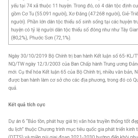
yếu tại 74 xã thuộc 11 huyện. Trong đó, có 4 dân tộc định c
gồm Cơ Tu (55.091 người), Xơ Đăng (47.268 người), Giẻ-Tri
người). Phần lớn dân tộc thiểu số sinh sống tại các huyện tr
huyện có tỷ lệ người dân tộc thiểu số đông như như Tây Gi
(80,2%), Phước Sơn (72,1%).
Ngày 30/10/2019 Bộ Chính trị ban hành Kết luận số 65-KL/TW
NQ/TW ngày 12/3/2003 của Ban Chấp hành Trung ương Đảng kh
mới. Cụ thể hóa Kết luận 65 của Bộ Chính trị, nhiều văn bản,
được ban hành làm cơ sở cho các địa phương, trong đó có Qu
quả.
Kết quả tích cực
Dự án 6 “Bảo tồn, phát huy giá trị văn hóa truyền thống tốt đẹ
du lịch” thuộc Chương trình mục tiêu quốc gia phát triển kinh
(DTTS) và miền núi giai đoạn 2021-2030 hướng đến khôi phục,