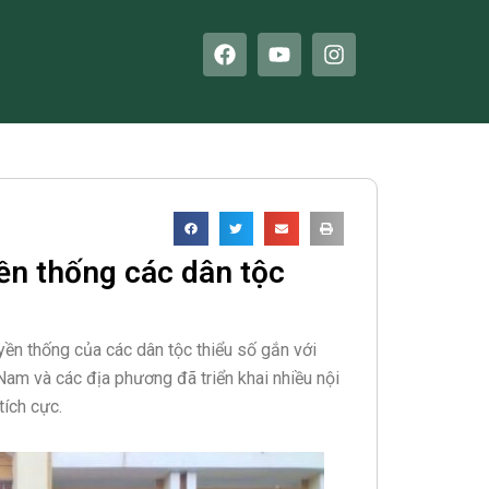
F
Y
I
a
o
n
c
u
s
e
t
t
b
u
a
o
b
g
o
e
r
k
a
m
ền thống các dân tộc
uyền thống của các dân tộc thiểu số gắn với
 Nam và các địa phương đã triển khai nhiều nội
tích cực.