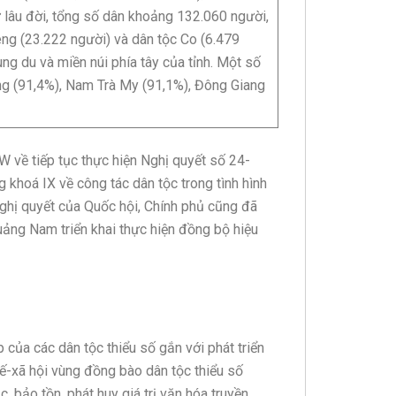
ư lâu đời, tổng số dân khoảng 132.060 người,
êng (23.222 người) và dân tộc Co (6.479
ung du và miền núi phía tây của tỉnh. Một số
ang (91,4%), Nam Trà My (91,1%), Đông Giang
 về tiếp tục thực hiện Nghị quyết số 24-
oá IX về công tác dân tộc trong tình hình
 Nghị quyết của Quốc hội, Chính phủ cũng đã
ảng Nam triển khai thực hiện đồng bộ hiệu
p của các dân tộc thiểu số gắn với phát triển
 tế-xã hội vùng đồng bào dân tộc thiểu số
 bảo tồn, phát huy giá trị văn hóa truyền