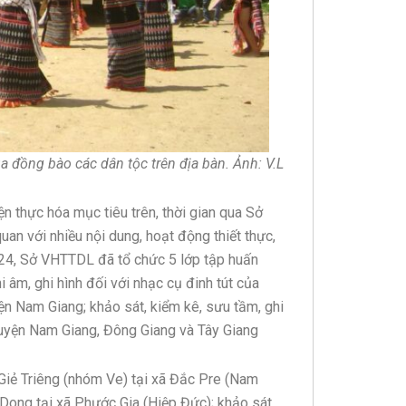
 đồng bào các dân tộc trên địa bàn. Ảnh: V.L
thực hóa mục tiêu trên, thời gian qua Sở
n với nhiều nội dung, hoạt động thiết thực,
024, Sở VHTTDL đã tổ chức 5 lớp tập huấn
i âm, ghi hình đối với nhạc cụ đinh tút của
ện Nam Giang; khảo sát, kiểm kê, sưu tầm, ghi
huyện Nam Giang, Đông Giang và Tây Giang
 Giẻ Triêng (nhóm Ve) tại xã Đắc Pre (Nam
 Dong tại xã Phước Gia (Hiệp Đức); khảo sát