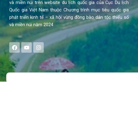
và miền núi trên website du lịch quốc gia của Cục Du lịch
Quốc gia Việt Nam thuộc Chương trình mục tiêu quốc gia
phát triển kinh tế – xã hội vùng đồng bào dân tộc thiểu số
và miền núi năm 2024
F
Y
I
a
o
n
c
u
s
e
t
t
b
u
a
o
b
g
Search
o
e
r
k
a
m
MENU
Trang chủ
Tin tức – Sự kiện
Chính sách
Văn hoá – Đời sống
Lễ hội