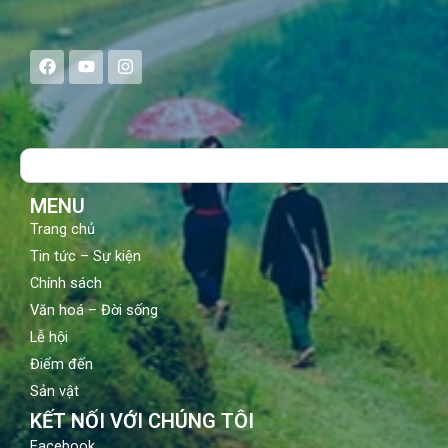
F
Y
I
a
o
n
c
u
s
e
t
t
b
u
a
o
b
g
Search
o
e
r
k
a
m
MENU
Trang chủ
Tin tức – Sự kiện
Chính sách
Văn hoá – Đời sống
Lễ hội
Điểm đến
Sản vật
KẾT NỐI VỚI CHÚNG TÔI
Facebook