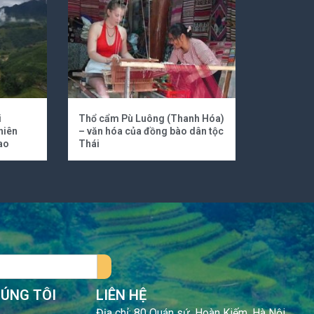
i
Thổ cẩm Pù Luông (Thanh Hóa)
hiên
– văn hóa của đồng bào dân tộc
ao
Thái
HÚNG TÔI
LIÊN HỆ
Địa chỉ: 80 Quán sứ, Hoàn Kiếm, Hà Nội