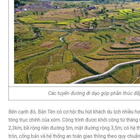
Các tuyến đường đi dạo góp phần thúc đẩy 
Bên cạnh đó, Bản Tèn có cơ hội thu hút khách du lịch nhiều
tông trục chính của xóm. Công trình được khởi công từ tháng
2,3km, bề rộng nền đường 5m, mặt đường rộng 3,5m, có hệ t
tròn, cống bản và hệ thống an toàn giao thông theo quy chuẩ