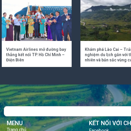
Vietnam Airlines mở đường bay
Khám phá Lào Cai – Trả
thẳng kết nối TP. Hồ Chí Minh –
nghiệm du lịch gắn với t
Điện Biên
nhiên và bản sắc vùng c
Search
MENU
KẾT NỐI VỚI C
Trang chủ
Facebook