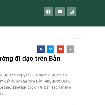
F
Y
I
a
o
n
c
u
s
e
t
t
b
u
a
o
b
g
o
e
r
k
a
m
ờng đi dạo trên Bản
ng Hỷ, Thái Nguyên) vừa được đưa vào sử
iểm đến du lịch tại xóm Bản Tèn”, được UBND
 thiệu, phát huy các giá trị bản sắc văn hoá
ịch.