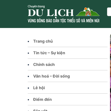
Skip
to
Se
content
Trang chủ
Tin tức – Sự kiện
Chính sách
Văn hoá – Đời sống
Lễ hội
Điểm đến
Sản vật