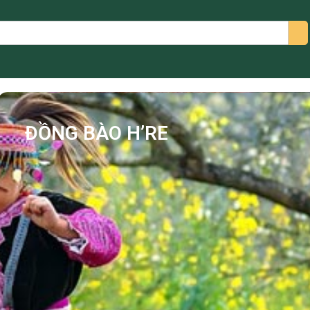
arch
ĐỒNG BÀO H’RE