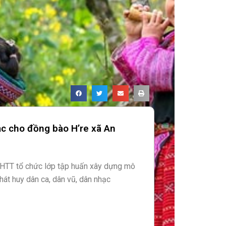
ạc cho đồng bào H’re xã An
VHTT tổ chức lớp tập huấn xây dựng mô
hát huy dân ca, dân vũ, dân nhạc