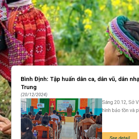
Bình Định: Tập huấn dân ca, dân vũ, dân nh
Trung
20/12/2024
Sáng 20.12, Sở 
hình bảo tồn và p
See detail