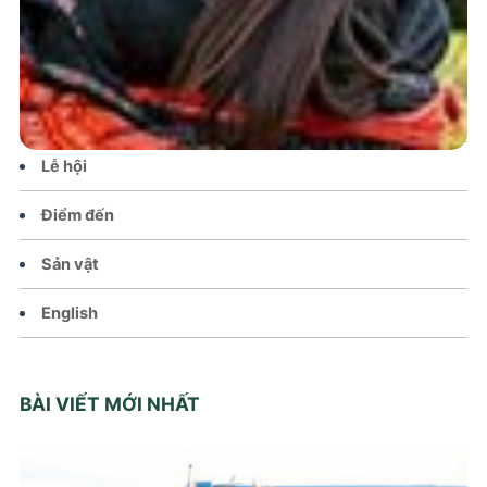
Tin tức – Sự kiện
Chính sách
Văn hoá – Đời sống
Lễ hội
Điểm đến
Sản vật
English
BÀI VIẾT MỚI NHẤT