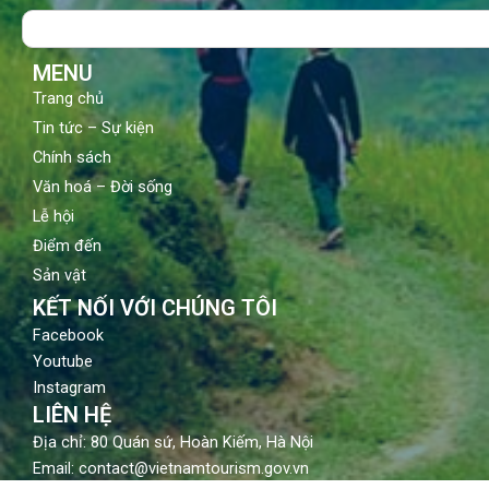
o
b
g
Search
o
e
r
k
a
m
MENU
Trang chủ
Tin tức – Sự kiện
Chính sách
Văn hoá – Đời sống
Lễ hội
Điểm đến
Sản vật
KẾT NỐI VỚI CHÚNG TÔI
Facebook
Youtube
Instagram
LIÊN HỆ
Địa chỉ: 80 Quán sứ, Hoàn Kiếm, Hà Nội
Email: contact@vietnamtourism.gov.vn