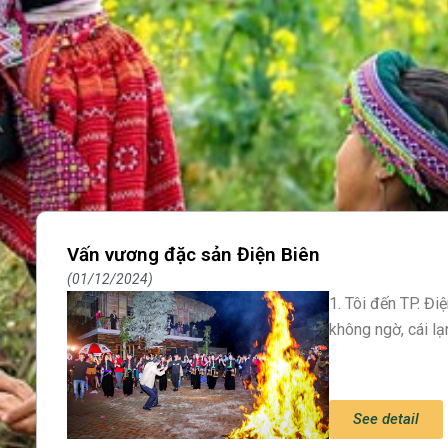
Vấn vương đặc sản Điện Biên
01/12/2024
1. Tôi đến TP. Đ
không ngờ, cái l
See detail