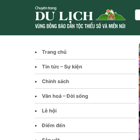
Skip
to
Se
content
Trang chủ
Tin tức – Sự kiện
Chính sách
Văn hoá – Đời sống
Lễ hội
Điểm đến
Sản vật