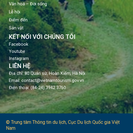
Văn hoá – Đời sống
Lễ hội
Điểm đến
Sản vật
KẾT NỐI VỚI CHÚNG TÔI
Facebook
Youtube
Instagram
LIÊN HỆ
Địa chỉ: 80 Quán sứ, Hoàn Kiếm, Hà Nội
Email: contact@vietnamtourism.gov.vn
Điện thoại: (84-24) 3942 3760
© Trung tâm Thông tin du lịch​, Cục Du lịch Quốc gia Việt
Nam