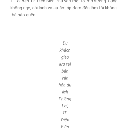
1. Tôi đến TP. Điện Biên Phủ vào một tối mờ sương. Cũng
không ngờ, cái lạnh và sự ấm áp đem đến làm tôi không
thể nào quên.
Du
khách
giao
lưu tại
bản
văn
hóa du
lịch
Phiêng
Lơi,
TP.
Điện
Biên