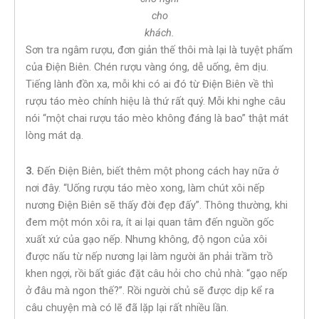
cho
khách.
Sơn tra ngâm rượu, đơn giản thế thôi mà lại là tuyệt phẩm
của Điện Biên. Chén rượu vàng óng, dễ uống, êm dịu.
Tiếng lành đồn xa, mỗi khi có ai đó từ Điện Biên về thì
rượu táo mèo chính hiệu là thứ rất quý. Mỗi khi nghe câu
nói “một chai rượu táo mèo không đáng là bao” thật mát
lòng mát dạ.
3.
Đến Điện Biên, biết thêm một phong cách hay nữa ở
nơi đây. “Uống rượu táo mèo xong, làm chút xôi nếp
nương Điện Biên sẽ thấy đời đẹp đấy”. Thông thường, khi
đem một món xôi ra, ít ai lại quan tâm đến nguồn gốc
xuất xứ của gạo nếp. Nhưng không, độ ngon của xôi
được nấu từ nếp nương lại làm người ăn phải trầm trồ
khen ngợi, rồi bất giác đặt câu hỏi cho chủ nhà: “gạo nếp
ở đâu mà ngon thế?”. Rồi người chủ sẽ được dịp kể ra
câu chuyện mà có lẽ đã lặp lại rất nhiều lần.