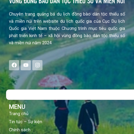
Chuyên trang quảng bá du lịch đồng bào dân tộc thiểu số
và miền núi trên website du lịch quốc gia của Cục Du lịch
Quốc gia Việt Nam thuộc Chương trình mục tiêu quốc gia
phát triển kinh tế – xã hội vùng đồng bào dân tộc thiểu số
và miền núi năm 2024
F
Y
I
a
o
n
c
u
s
e
t
t
b
u
a
o
b
g
Search
o
e
r
k
a
m
MENU
Trang chủ
Tin tức – Sự kiện
Chính sách