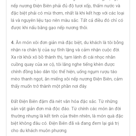
nếp nương Điện Biên phải đủ độ tươi xốp, thấm nước và
đặc biệt phải có mùi thơm, nhất là khi kết hợp với các loại
lá và nguyên liệu tạo nên màu sắc. Tất cả điều đó chỉ có
được khi nấu bằng gạo nếp nương thôi.
4.
Ăn món xôi đơn giản mà đặc biệt, du khách là tôi bỗng
nhận ra chân lý của sự tĩnh lặng và cảm nhận cuộc đời.
Xa rời khỏi xô bồ thành thị, tạm lánh đi cái nhọc nhằn
cuồng quay của xe cộ, tôi lắng nghe tiếng khèn được
chính đồng bào dân tộc thể hiện, uống ngụm rượu táo
mèo thanh ngọt, ăn miếng xôi nếp nương Điện Biên, cảm
thấy muốn trở thành một phần nơi đây.
Đất Điện Biên đậm đà nét văn hóa đặc sắc. Từ những
sản vật giản đơn mà độc đáo. Từ chính các món ăn đời
thường nhưng là kết tinh của thiên nhiên, là món quà đặc
biệt không đâu có. Điện Biên đã và đang đem lại giá trị
cho du khách muôn phương.