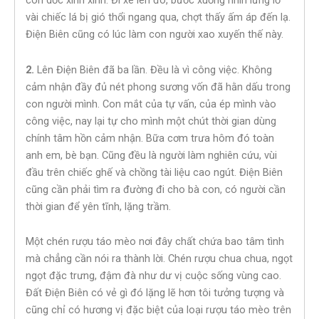
con dốc xinh xinh. Đi xe lên đó, bước xuống nhìn lững lờ
vài chiếc lá bị gió thổi ngang qua, chợt thấy ấm áp đến lạ.
Điện Biên cũng có lúc làm con người xao xuyến thế này.
2.
Lên Điện Biên đã ba lần. Đều là vì công việc. Không
cảm nhận đầy đủ nét phong sương vốn đã hằn dấu trong
con người mình. Con mắt của tự vấn, của ép mình vào
công việc, nay lại tự cho mình một chút thời gian dùng
chính tâm hồn cảm nhận. Bữa cơm trưa hôm đó toàn
anh em, bè bạn. Cũng đều là người làm nghiên cứu, vùi
đầu trên chiếc ghế và chồng tài liệu cao ngút. Điện Biên
cũng cần phải tìm ra đường đi cho bà con, có người cần
thời gian để yên tĩnh, lặng trầm.
Một chén rượu táo mèo nơi đây chất chứa bao tâm tình
mà chẳng cần nói ra thành lời. Chén rượu chua chua, ngọt
ngọt đặc trưng, đậm đà như dư vị cuộc sống vùng cao.
Đất Điện Biên có vẻ gì đó lặng lẽ hơn tôi tưởng tượng và
cũng chỉ có hương vị đặc biệt của loại rượu táo mèo trên