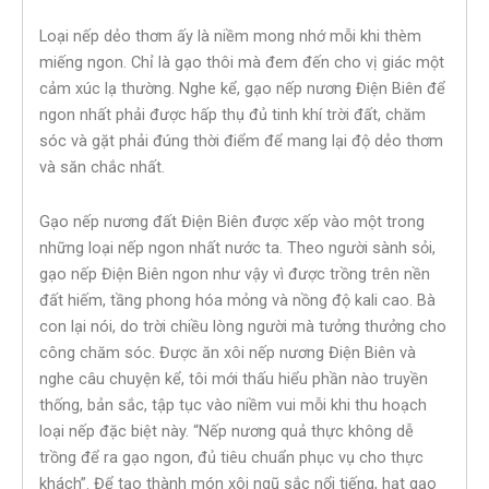
Loại nếp dẻo thơm ấy là niềm mong nhớ mỗi khi thèm
miếng ngon. Chỉ là gạo thôi mà đem đến cho vị giác một
cảm xúc lạ thường. Nghe kể, gạo nếp nương Điện Biên để
ngon nhất phải được hấp thụ đủ tinh khí trời đất, chăm
sóc và gặt phải đúng thời điểm để mang lại độ dẻo thơm
và săn chắc nhất.
Gạo nếp nương đất Điện Biên được xếp vào một trong
những loại nếp ngon nhất nước ta. Theo người sành sỏi,
gạo nếp Điện Biên ngon như vậy vì được trồng trên nền
đất hiếm, tầng phong hóa mỏng và nồng độ kali cao. Bà
con lại nói, do trời chiều lòng người mà tưởng thưởng cho
công chăm sóc. Được ăn xôi nếp nương Điện Biên và
nghe câu chuyện kể, tôi mới thấu hiểu phần nào truyền
thống, bản sắc, tập tục vào niềm vui mỗi khi thu hoạch
loại nếp đặc biệt này. “Nếp nương quả thực không dễ
trồng để ra gạo ngon, đủ tiêu chuẩn phục vụ cho thực
khách”. Để tạo thành món xôi ngũ sắc nổi tiếng, hạt gạo