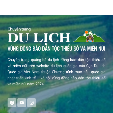
Chuyên trang quảng bá du lịch đồng bào dân tộc thiểu số
và miền núi trên website du lịch quốc gia của Cục Du lịch
Quốc gia Việt Nam thuộc Chương trình mục tiêu quốc gia
phát triển kinh tế – xã hội vùng đồng bào dân tộc thiểu số
và miền núi năm 2024
F
Y
I
a
o
n
c
u
s