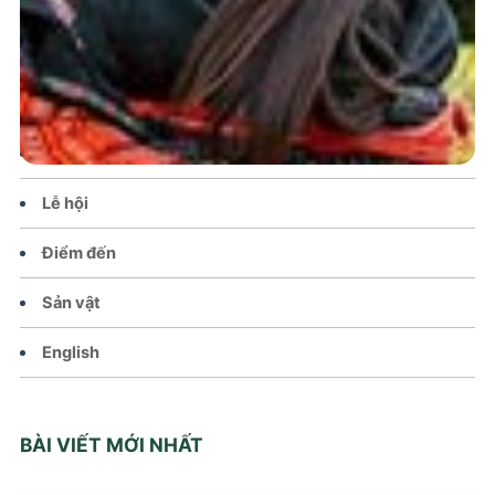
Trang chủ
Tin tức – Sự kiện
Chính sách
Văn hoá – Đời sống
Lễ hội
Điểm đến
Sản vật
English
BÀI VIẾT MỚI NHẤT