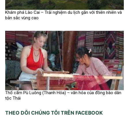
Khám phá Lào Cai – Trải nghiệm du lịch gắn với thiên nhiên và
bản sắc vùng cao
Thổ cẩm Pù Luông (Thanh Hóa) – văn hóa của đồng bào dân
tộc Thái
THEO DÕI CHÚNG TÔI TRÊN FACEBOOK