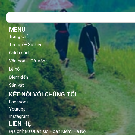
e
t
t
b
u
a
o
b
g
Search
o
e
r
k
a
m
MENU
Trang chủ
Tin tức – Sự kiện
Chính sách
Văn hoá – Đời sống
Lễ hội
Điểm đến
Sản vật
KẾT NỐI VỚI CHÚNG TÔI
Facebook
Youtube
Instagram
LIÊN HỆ
Địa chỉ: 80 Quán sứ, Hoàn Kiếm, Hà Nội