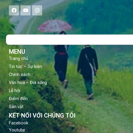
F
Y
I
a
o
n
c
u
s
e
t
t
b
u
a
o
b
g
Search
o
e
r
k
a
m
MENU
Trang chủ
Tin tức – Sự kiện
Chính sách
Văn hoá – Đời sống
Lễ hội
Điểm đến
Sản vật
KẾT NỐI VỚI CHÚNG TÔI
Facebook
Youtube