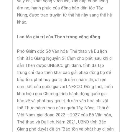
và ý chí, khát vọng vươn lên, xây đắp cuộc sống
ấm no, hạnh phúc của đồng bào dân tộc Tày,
Nùng, được trao truyền từ thế hệ này sang thế hệ
khác.
Lan tỏa giá trị của Then trong cộng đồng
Phó Giám đốc Sở Văn hóa, Thể thao và Du lịch
tỉnh Bắc Giang Nguyễn Sĩ Cầm cho biết, sau khi di
sản Then được UNESCO ghi danh, tỉnh đã tập
trung chỉ đạo triển khai các giải pháp đồng bộ để
bảo tồn, phát huy giá trị di sản nhằm thực hiện
cam kết của quốc gia với UNESCO. Đồng thời, triển
khai hiệu quả Chương trình hành động quốc gia
bảo vệ và phát huy giá trị di sản văn hóa phi vật
thể Thực hành then của người Tày, Nùng, Thái ở
Việt Nam, giai đoạn 2022 – 2027 của Bộ Văn hóa,
Thể thao và Du lịch. Năm 2021, UBND tỉnh Bắc
Giang phê duyệt đề án “Bảo tồn và phát huy di sản