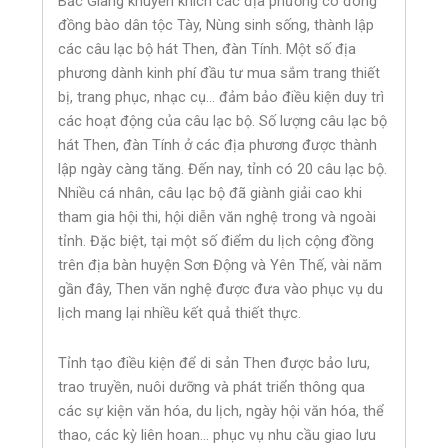
Bắc Giang khuyến khích các địa phương có đông
đồng bào dân tộc Tày, Nùng sinh sống, thành lập
các câu lạc bộ hát Then, đàn Tính. Một số địa
phương dành kinh phí đầu tư mua sắm trang thiết
bị, trang phục, nhạc cụ… đảm bảo điều kiện duy trì
các hoạt động của câu lạc bộ. Số lượng câu lạc bộ
hát Then, đàn Tính ở các địa phương được thành
lập ngày càng tăng. Đến nay, tỉnh có 20 câu lạc bộ.
Nhiều cá nhân, câu lạc bộ đã giành giải cao khi
tham gia hội thi, hội diễn văn nghệ trong và ngoài
tỉnh. Đặc biệt, tại một số điểm du lịch cộng đồng
trên địa bàn huyện Sơn Động và Yên Thế, vài năm
gần đây, Then văn nghệ được đưa vào phục vụ du
lịch mang lại nhiều kết quả thiết thực.
Tỉnh tạo điều kiện để di sản Then được bảo lưu,
trao truyền, nuôi dưỡng và phát triển thông qua
các sự kiện văn hóa, du lịch, ngày hội văn hóa, thể
thao, các kỳ liên hoan… phục vụ nhu cầu giao lưu