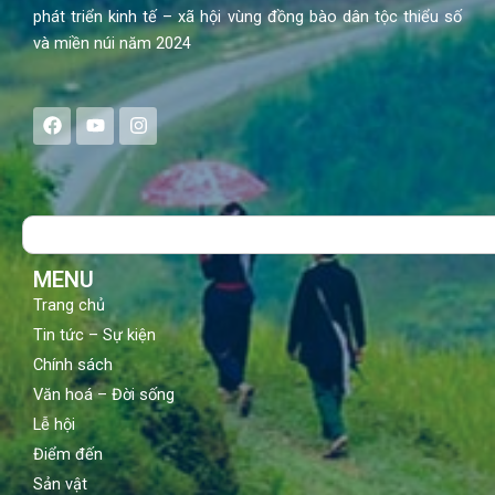
phát triển kinh tế – xã hội vùng đồng bào dân tộc thiểu số
và miền núi năm 2024
F
Y
I
a
o
n
c
u
s
e
t
t
b
u
a
o
b
g
Search
o
e
r
k
a
m
MENU
Trang chủ
Tin tức – Sự kiện
Chính sách
Văn hoá – Đời sống
Lễ hội
Điểm đến
Sản vật