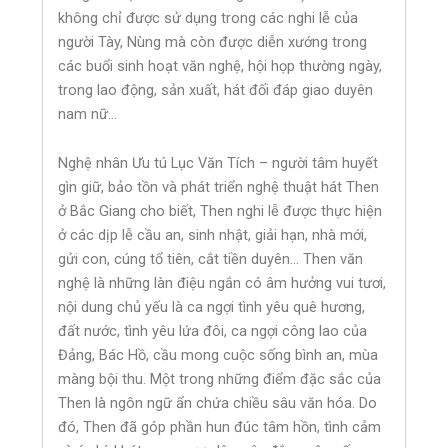
không chỉ được sử dụng trong các nghi lễ của
người Tày, Nùng mà còn được diễn xướng trong
các buổi sinh hoạt văn nghệ, hội họp thường ngày,
trong lao động, sản xuất, hát đối đáp giao duyên
nam nữ…
Nghệ nhân Ưu tú Lục Văn Tích – người tâm huyết
gìn giữ, bảo tồn và phát triển nghệ thuật hát Then
ở Bắc Giang cho biết, Then nghi lễ được thực hiện
ở các dịp lễ cầu an, sinh nhật, giải hạn, nhà mới,
gửi con, cúng tổ tiên, cắt tiền duyên… Then văn
nghệ là những làn điệu ngắn có âm hưởng vui tươi,
nội dung chủ yếu là ca ngợi tình yêu quê hương,
đất nước, tình yêu lứa đôi, ca ngợi công lao của
Đảng, Bác Hồ, cầu mong cuộc sống bình an, mùa
màng bội thu. Một trong những điểm đặc sắc của
Then là ngôn ngữ ẩn chứa chiều sâu văn hóa. Do
đó, Then đã góp phần hun đúc tâm hồn, tình cảm