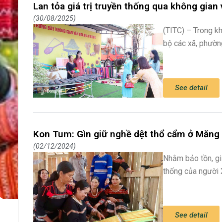
Lan tỏa giá trị truyền thống qua không gian
30/08/2025
(TITC) – Trong k
bộ các xã, phườn
See detail
Kon Tum: Gìn giữ nghề dệt thổ cẩm ở Măng
02/12/2024
Nhằm bảo tồn, gi
thống của người
See detail