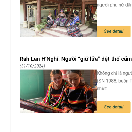
người phụ nữ dân
See detail
Rah Lan H’Nghí: Người “giữ lửa” dệt thổ cẩ
31/10/2024
Không chỉ là ngườ
(SN 1988, buôn T
nhiệt
See detail