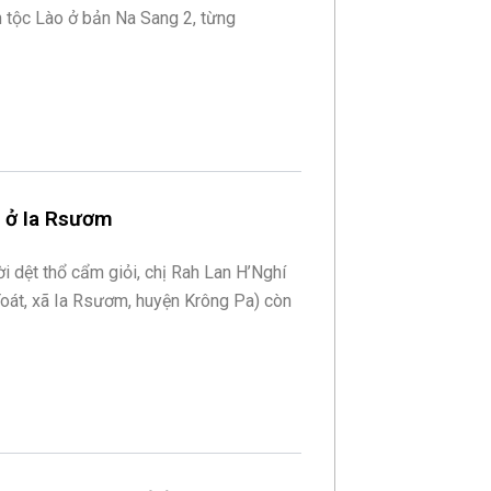
 tộc Lào ở bản Na Sang 2, từng
m ở Ia Rsươm
i dệt thổ cẩm giỏi, chị Rah Lan H’Nghí
oát, xã Ia Rsươm, huyện Krông Pa) còn