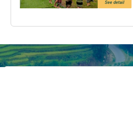
See detail
Search
MENU
KẾT NỐI VỚI C
Trang chủ
Facebook
Tin tức – Sự kiện
Youtube
Chính sách
Instagram
Văn hoá – Đời sống
Lễ hội
Điểm đến