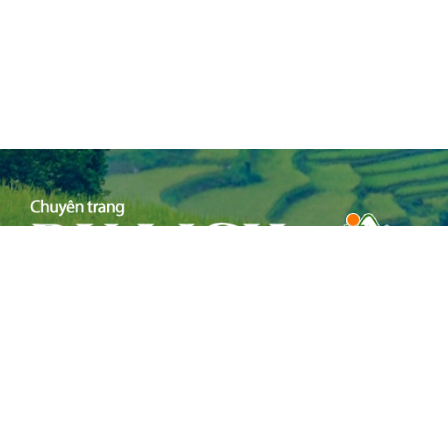
Chuyên trang quảng bá du lịch đồng bào dân tộc thiểu số
và miền núi trên website du lịch quốc gia của Cục Du lịch
Quốc gia Việt Nam thuộc Chương trình mục tiêu quốc gia
phát triển kinh tế – xã hội vùng đồng bào dân tộc thiểu số
và miền núi năm 2024