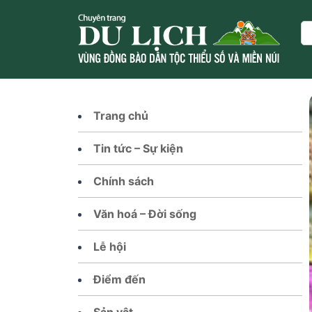
Skip
to
Se
content
Trang chủ
Tin tức – Sự kiện
Chính sách
Văn hoá – Đời sống
Lễ hội
Điểm đến
Sản vật