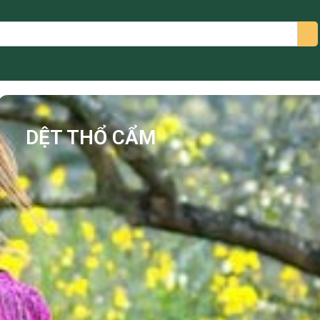
arch
DỆT THỔ CẨM