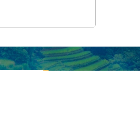
HÚNG TÔI
LIÊN HỆ
Địa chỉ: 80 Quán sứ, Hoàn Kiếm, Hà Nội
Email: contact@vietnamtourism.gov.vn
Điện thoại: (84-24) 3942 3760