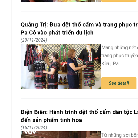
Quảng Trị: Đưa dệt thổ cẩm và trang phục t
Pa Cô vào phát triển du lịch
29/11/2024
Mang những nét 
trang phục truyề
Kiều, Pa
See detail
Điện Biên: Hành trình dệt thổ cẩm dân tộc L
đến sản phẩm tinh hoa
15/11/2024
Từ những sợi bôn