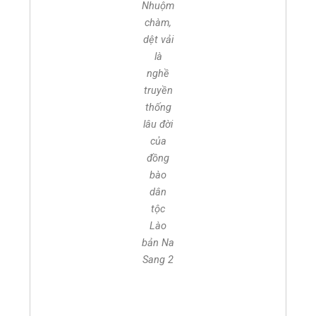
Nhuộm
chàm,
dệt vải
là
nghề
truyền
thống
lâu đời
của
đồng
bào
dân
tộc
Lào
bản Na
Sang 2