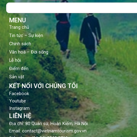
o
b
g
Search
o
e
r
k
a
m
MENU
Trang chủ
Tin tức – Sự kiện
Chính sách
Văn hoá – Đời sống
Lễ hội
Điểm đến
Sản vật
KẾT NỐI VỚI CHÚNG TÔI
Facebook
Youtube
Instagram
LIÊN HỆ
Địa chỉ: 80 Quán sứ, Hoàn Kiếm, Hà Nội
Email: contact@vietnamtourism.gov.vn