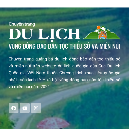
Chuyên trang quảng bá du lịch đồng bào dân tộc thiểu số
và miền núi trên website du lịch quốc gia của Cục Du lịch
Quốc gia Việt Nam thuộc Chương trình mục tiêu quốc gia
phát triển kinh tế – xã hội vùng đồng bào dân tộc thiểu số
và miền núi năm 2024
F
Y
I
a
o
n
c
u
s
e
t
t
b
u
a