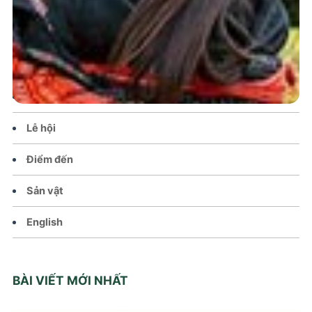
Trang chủ
Tin tức – Sự kiện
Chính sách
Văn hoá – Đời sống
Lễ hội
Điểm đến
Sản vật
English
BÀI VIẾT MỚI NHẤT