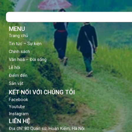
e
t
t
b
u
a
o
b
g
Search
o
e
r
k
a
m
MENU
Trang chủ
Tin tức – Sự kiện
Chính sách
Văn hoá – Đời sống
Lễ hội
Điểm đến
Sản vật
KẾT NỐI VỚI CHÚNG TÔI
Facebook
Youtube
Instagram
LIÊN HỆ
Địa chỉ: 80 Quán sứ, Hoàn Kiếm, Hà Nội