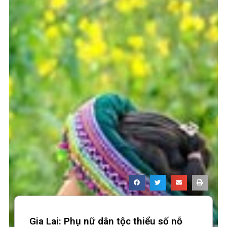
Gia Lai: Phụ nữ dân tộc thiểu số nỗ