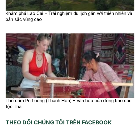
Khám phá Lào Cai – Trải nghiệm du lịch gắn với thiên nhiên và
bản sắc vùng cao
Thổ cẩm Pù Luông (Thanh Hóa) – văn hóa của đồng bào dân
tộc Thái
THEO DÕI CHÚNG TÔI TRÊN FACEBOOK