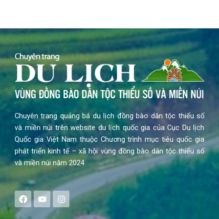
Chuyên trang quảng bá du lịch đồng bào dân tộc thiểu số
và miền núi trên website du lịch quốc gia của Cục Du lịch
Quốc gia Việt Nam thuộc Chương trình mục tiêu quốc gia
phát triển kinh tế – xã hội vùng đồng bào dân tộc thiểu số
và miền núi năm 2024
F
Y
I
a
o
n
c
u
s