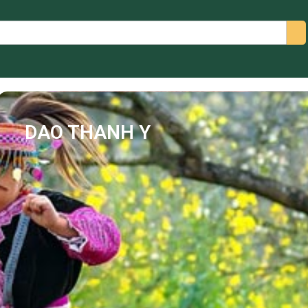
arch
DAO THANH Y