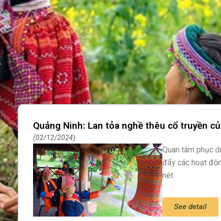
Quảng Ninh: Lan tỏa nghề thêu cổ truyền c
02/12/2024
Quan tâm phục dự
đẩy các hoạt độn
nét
See detail