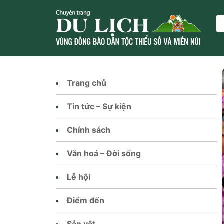
Skip
to
Se
content
Trang chủ
Tin tức – Sự kiện
Chính sách
Văn hoá – Đời sống
Lễ hội
Điểm đến
Sản vật