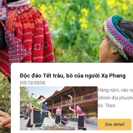
Độc đáo Tết trâu, bò của người Xạ Phang
05/12/2024
Hằng năm, vào n
(nhóm địa phương 
bò. Theo
See detail