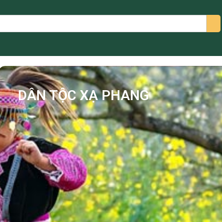
arch
DÂN TỘC XẠ PHANG