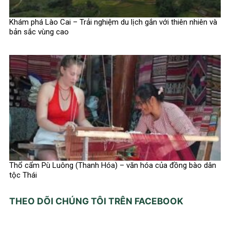
Khám phá Lào Cai – Trải nghiệm du lịch gắn với thiên nhiên và
bản sắc vùng cao
Thổ cẩm Pù Luông (Thanh Hóa) – văn hóa của đồng bào dân
tộc Thái
THEO DÕI CHÚNG TÔI TRÊN FACEBOOK