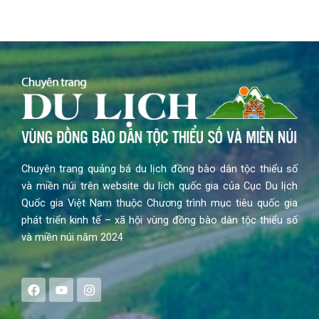
Chuyên trang quảng bá du lịch đồng bào dân tộc thiểu số
và miền núi trên website du lịch quốc gia của Cục Du lịch
Quốc gia Việt Nam thuộc Chương trình mục tiêu quốc gia
phát triển kinh tế – xã hội vùng đồng bào dân tộc thiểu số
và miền núi năm 2024
F
Y
I
a
o
n
c
u
s