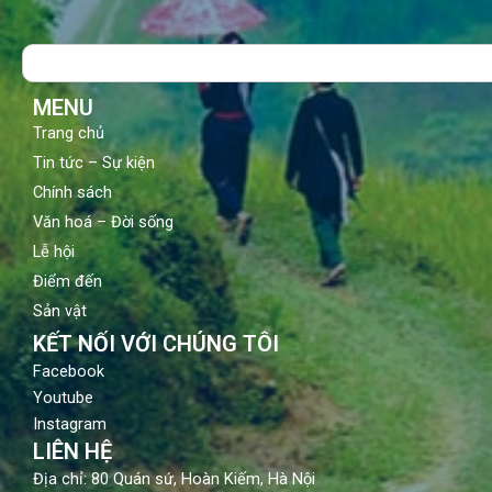
e
t
t
b
u
a
o
b
g
Search
o
e
r
k
a
m
MENU
Trang chủ
Tin tức – Sự kiện
Chính sách
Văn hoá – Đời sống
Lễ hội
Điểm đến
Sản vật
KẾT NỐI VỚI CHÚNG TÔI
Facebook
Youtube
Instagram
LIÊN HỆ
Địa chỉ: 80 Quán sứ, Hoàn Kiếm, Hà Nội