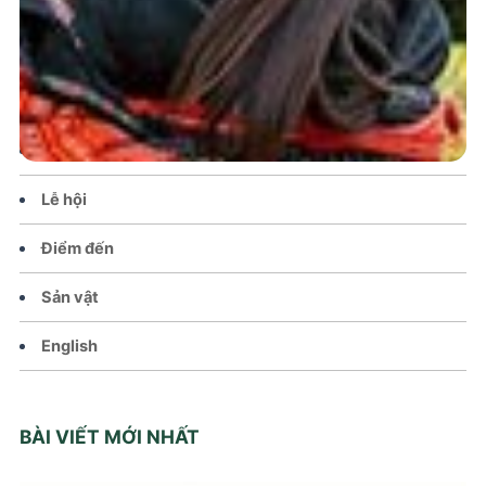
Trang chủ
Tin tức – Sự kiện
Chính sách
Văn hoá – Đời sống
Lễ hội
Điểm đến
Sản vật
English
BÀI VIẾT MỚI NHẤT