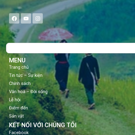
F
Y
I
a
o
n
c
u
s
e
t
t
b
u
a
o
b
g
Search
o
e
r
k
a
m
MENU
Trang chủ
Tin tức – Sự kiện
Chính sách
Văn hoá – Đời sống
Lễ hội
Điểm đến
Sản vật
KẾT NỐI VỚI CHÚNG TÔI
Facebook