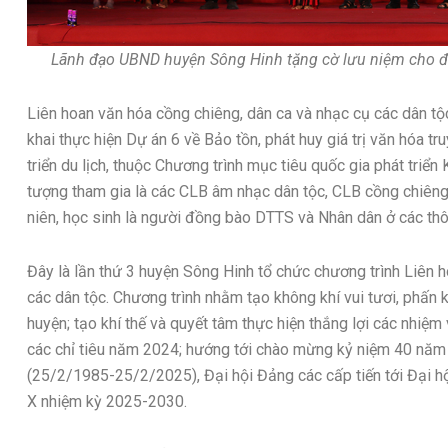
Lãnh đạo UBND huyện Sông Hinh tặng cờ lưu niệm cho đạ
Liên hoan văn hóa cồng chiêng, dân ca và nhạc cụ các dân tộ
khai thực hiện Dự án 6 về Bảo tồn, phát huy giá trị văn hóa t
triển du lịch, thuộc Chương trình mục tiêu quốc gia phát tri
tượng tham gia là các CLB âm nhạc dân tộc, CLB cồng chiêng, 
niên, học sinh là người đồng bào DTTS và Nhân dân ở các thô
Đây là lần thứ 3 huyện Sông Hinh tổ chức chương trình Liên 
các dân tộc. Chương trình nhằm tạo không khí vui tươi, phấn 
huyện; tạo khí thế và quyết tâm thực hiện thắng lợi các nhiệm v
các chỉ tiêu năm 2024; hướng tới chào mừng kỷ niệm 40 năm
(25/2/1985-25/2/2025), Đại hội Đảng các cấp tiến tới Đại h
X nhiệm kỳ 2025-2030.