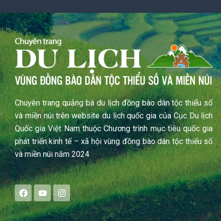
Chuyên trang quảng bá du lịch đồng bào dân tộc thiểu số
và miền núi trên website du lịch quốc gia của Cục Du lịch
Quốc gia Việt Nam thuộc Chương trình mục tiêu quốc gia
phát triển kinh tế – xã hội vùng đồng bào dân tộc thiểu số
và miền núi năm 2024
F
Y
I
a
o
n
c
u
s
e
t
t