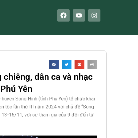
F
Y
I
a
o
n
c
u
s
e
t
t
b
u
a
o
b
g
o
e
r
k
a
m
 chiêng, dân ca và nhạc
 Phú Yên
D huyện Sông Hinh (tỉnh Phú Yên) tổ chức khai
n tộc lần thứ III năm 2024 với chủ đề “Sông
 13-16/11, với sự tham gia của 9 đội đến từ