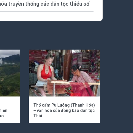
 hóa truyền thống các dân tộc thiểu số
i
Thổ cẩm Pù Luông (Thanh Hóa)
hiên
– văn hóa của đồng bào dân tộc
ao
Thái