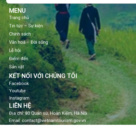
k
a
m
MENU
Trang chủ
Tin tức – Sự kiện
Chính sách
Văn hoá – Đời sống
Lễ hội
Điểm đến
Sản vật
KẾT NỐI VỚI CHÚNG TÔI
Facebook
Youtube
Instagram
LIÊN HỆ
Địa chỉ: 80 Quán sứ, Hoàn Kiếm, Hà Nội
Email: contact@vietnamtourism.gov.vn
Điện thoại: (84-24) 3942 3760