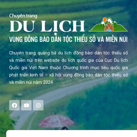
Chuyên trang quảng bá du lịch đồng bào dân tộc thiểu số
và miền núi trên website du lịch quốc gia của Cục Du lịch
Quốc gia Việt Nam thuộc Chương trình mục tiêu quốc gia
phát triển kinh tế – xã hội vùng đồng bào dân tộc thiểu số
và miền núi năm 2024
F
Y
I
a
o
n
c
u
s
e
t
t
b
u
a
o
b
g
Search
o
e
r