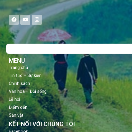
F
Y
I
a
o
n
c
u
s
e
t
t
b
u
a
o
b
g
Search
o
e
r
k
a
m
MENU
Trang chủ
Tin tức – Sự kiện
Chính sách
Văn hoá – Đời sống
Lễ hội
Điểm đến
Sản vật
KẾT NỐI VỚI CHÚNG TÔI
Facebook