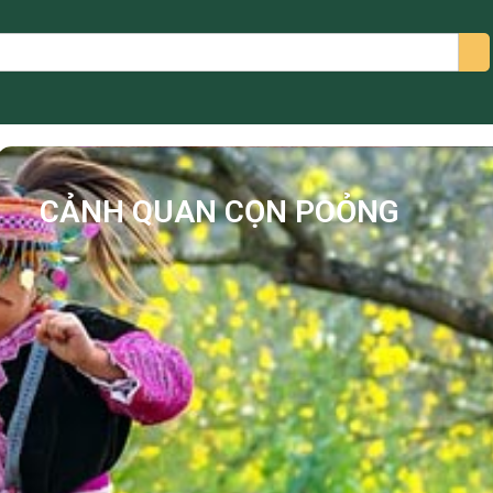
arch
CẢNH QUAN CỌN POỎNG