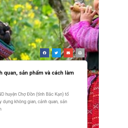
nh quan, sản phẩm và cách làm
D huyện Chợ Đồn (tỉnh Bắc Kạn) tổ
y dựng không gian, cảnh quan, sản
m