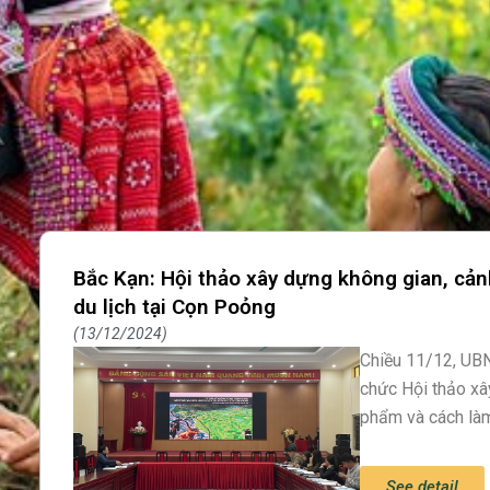
Bắc Kạn: Hội thảo xây dựng không gian, cả
du lịch tại Cọn Poỏng
13/12/2024
Chiều 11/12, UBN
chức Hội thảo xâ
phẩm và cách là
See detail