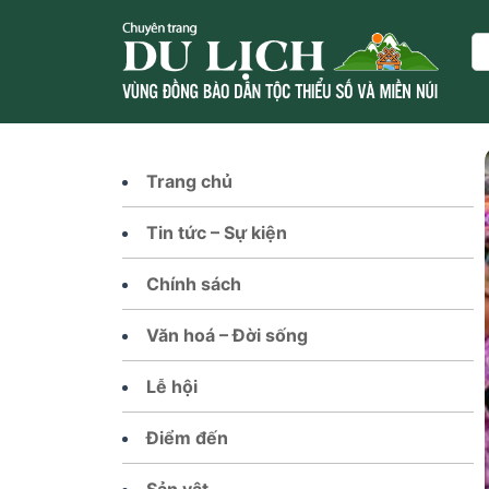
Skip
to
Se
content
Trang chủ
Tin tức – Sự kiện
Chính sách
Văn hoá – Đời sống
Lễ hội
Điểm đến
Sản vật