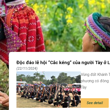
Độc đáo lễ hội “Cắc kéng” của người Tày ở 
22/11/2024
Vùng đất Khánh Th
phương có đông 
Tày
See detail