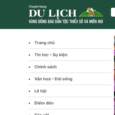
Skip
to
Se
content
Trang chủ
Tin tức – Sự kiện
Chính sách
Văn hoá – Đời sống
Lễ hội
Điểm đến
Sản vật