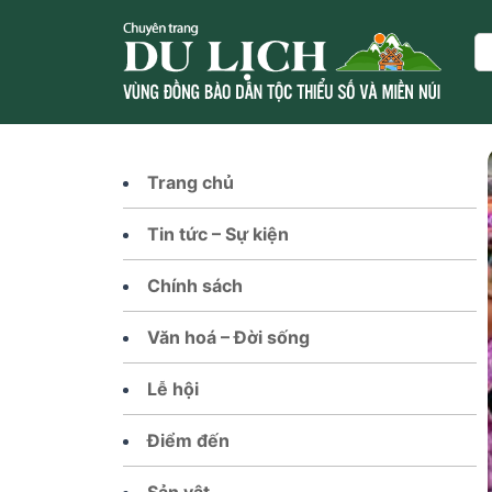
Skip
to
Se
content
Trang chủ
Tin tức – Sự kiện
Chính sách
Văn hoá – Đời sống
Lễ hội
Điểm đến
Sản vật