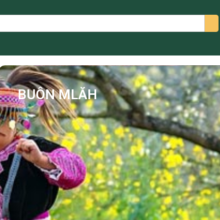
arch
BUÔN MLĂH