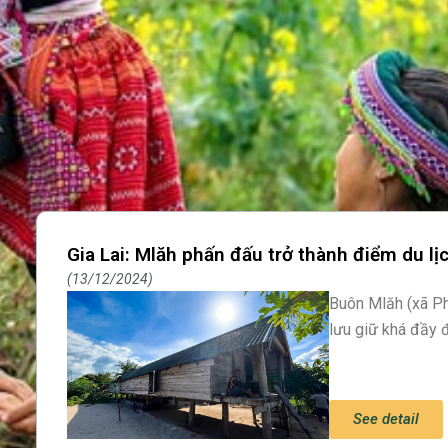
Gia Lai: Mlăh phấn đấu trở thành điểm du lị
13/12/2024
Buôn Mlăh (xã Ph
lưu giữ khá đầy đ
See detail