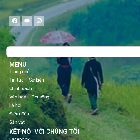
F
Y
I
a
o
n
c
u
s
e
t
t
b
u
a
o
b
g
Search
o
e
r
k
a
m
MENU
Trang chủ
Tin tức – Sự kiện
Chính sách
Văn hoá – Đời sống
Lễ hội
Điểm đến
Sản vật
KẾT NỐI VỚI CHÚNG TÔI
Facebook