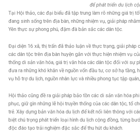
để phát triển du lịch c
Tại Hội thảo, các đại biểu đã tập trung làm rõ những giá trị 
đang sinh sống trên địa bàn, những nhiệm vụ, giải pháp nhằm
Yên thực sự phong phú, đậm đà bản sắc các dân tộc.
Đại diện 16 xã, thị trấn đã thảo luận về thực trạng, giải pháp 
các dân tộc trên địa bàn huyện gắn với thực hiện nhiệm vụ của 
thống di sản văn hóa, giá trị văn hóa các dân tộc đối với sự ph
đưa ra những khó khăn về nguồn vốn đầu tư, cơ sở hạ tầng, hệ
vụ hỗ trợ du lịch, nguồn nhân lực và nhiều phong tục tập quán
Hội thảo cũng đề ra giải pháp bảo tồn các di sản văn hóa phi
phục, giữ gìn những lễ hội truyền thống của các dân tộc, tổ c
trẻ. Xây dựng bản văn hóa du lịch để kết nối liên thông với cá
biệt chú trọng phát triển loại hình du lịch cộng đồng, từng b
độc đáo tạo trải nghiệm đặc sắc để thu hút du khách.