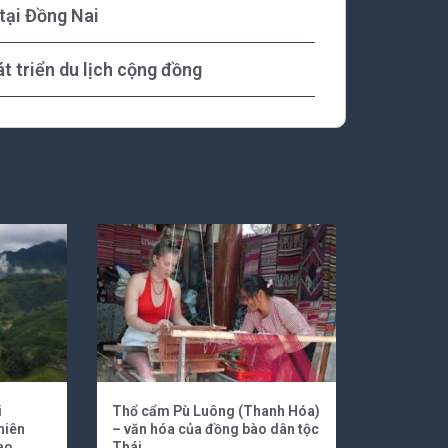
 tại Đồng Nai
t triển du lịch cộng đồng
i
Thổ cẩm Pù Luông (Thanh Hóa)
hiên
– văn hóa của đồng bào dân tộc
ao
Thái