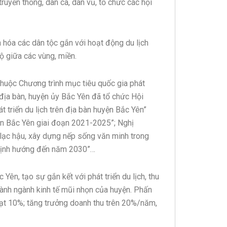
 truyền thống, dân ca, dân vũ, tổ chức các hội
ăn hóa các dân tộc gắn với hoạt động du lịch
ộ giữa các vùng, miền.
thuộc Chương trình mục tiêu quốc gia phát
n địa bàn, huyện ủy Bắc Yên đã tổ chức Hội
át triển du lịch trên địa bàn huyện Bắc Yên”
uyện Bắc Yên giai đoạn 2021-2025”; Nghị
c lạc hậu, xây dựng nếp sống văn minh trong
 định hướng đến năm 2030”…
Yên, tạo sự gắn kết với phát triển du lịch, thu
hành ngành kinh tế mũi nhọn của huyện. Phấn
ạt 10%; tăng trưởng doanh thu trên 20%/năm,