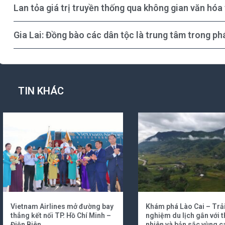
Lan tỏa giá trị truyền thống qua không gian văn hóa
Gia Lai: Đồng bào các dân tộc là trung tâm trong phá
TIN KHÁC
Vietnam Airlines mở đường bay
Khám phá Lào Cai – Trả
thẳng kết nối TP. Hồ Chí Minh –
nghiệm du lịch gắn với t
Điện Biên
nhiên và bản sắc vùng c