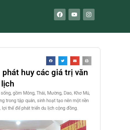
F
Y
I
a
o
n
c
u
s
e
t
t
b
u
a
o
b
g
o
e
r
k
a
m
phát huy các giá trị văn
lịch
g sống, gồm Mông, Thái, Mường, Dao, Khơ Mú,
êng trong tập quán, sinh hoạt tạo nên một nền
ợi thế để phát triển du lịch cộng đồng.