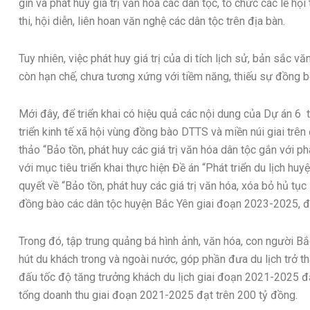
gìn và phát huy giá trị văn hóa các dân tộc, tổ chức các lễ hội
thi, hội diễn, liên hoan văn nghệ các dân tộc trên địa bàn.
Tuy nhiên, việc phát huy giá trị của di tích lịch sử, bản sắc v
còn hạn chế, chưa tương xứng với tiềm năng, thiếu sự đồng b
Mới đây, để triển khai có hiệu quả các nội dung của Dự án 6 
triển kinh tế xã hội vùng đồng bào DTTS và miền núi giai trê
thảo “Bảo tồn, phát huy các giá trị văn hóa dân tộc gắn với ph
với mục tiêu triển khai thực hiện Đề án “Phát triển du lịch h
quyết về “Bảo tồn, phát huy các giá trị văn hóa, xóa bỏ hủ tụ
đồng bào các dân tộc huyện Bắc Yên giai đoạn 2023-2025,
Trong đó, tập trung quảng bá hình ảnh, văn hóa, con người Bắc 
hút du khách trong và ngoài nước, góp phần đưa du lịch trở t
đấu tốc độ tăng trưởng khách du lịch giai đoạn 2021-2025 đ
tổng doanh thu giai đoạn 2021-2025 đạt trên 200 tỷ đồng.