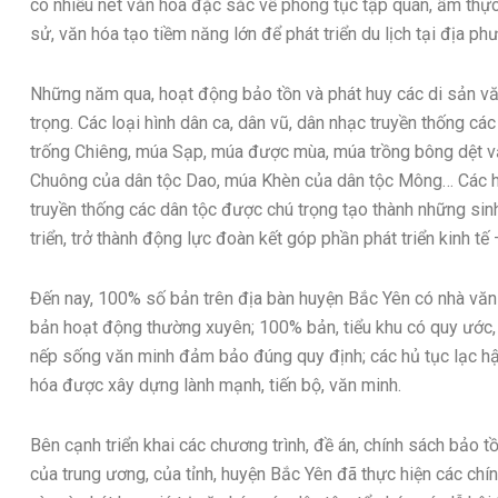
có nhiều nét văn hóa đặc sắc về phong tục tập quán, ẩm thực, l
sử, văn hóa tạo tiềm năng lớn để phát triển du lịch tại địa ph
Những năm qua, hoạt động bảo tồn và phát huy các di sản 
trọng. Các loại hình dân ca, dân vũ, dân nhạc truyền thống các
trống Chiêng, múa Sạp, múa được mùa, múa trồng bông dệt v
Chuông của dân tộc Dao, múa Khèn của dân tộc Mông… Các h
truyền thống các dân tộc được chú trọng tạo thành những sin
triển, trở thành động lực đoàn kết góp phần phát triển kinh tế 
Đến nay, 100% số bản trên địa bàn huyện Bắc Yên có nhà văn 
bản hoạt động thường xuyên; 100% bản, tiểu khu có quy ước,
nếp sống văn minh đảm bảo đúng quy định; các hủ tục lạc hậ
hóa được xây dựng lành mạnh, tiến bộ, văn minh.
Bên cạnh triển khai các chương trình, đề án, chính sách bảo tồ
của trung ương, của tỉnh, huyện Bắc Yên đã thực hiện các chí