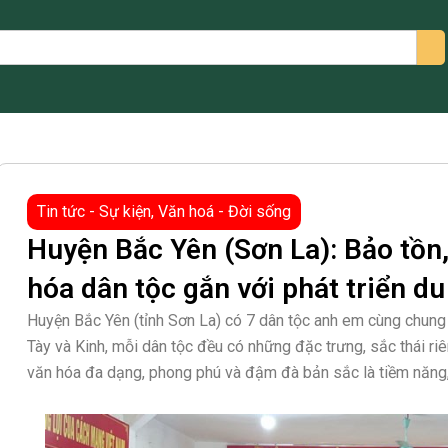
arch
Tin tức - Sự kiện
,
Văn hoá - Đời sống
Huyện Bắc Yên (Sơn La): Bảo tồn, 
hóa dân tộc gắn với phát triển du 
Huyện Bắc Yên (tỉnh Sơn La) có 7 dân tộc anh em cùng chun
Tày và Kinh, mỗi dân tộc đều có những đặc trưng, sắc thái ri
văn hóa đa dạng, phong phú và đậm đà bản sắc là tiềm năng, l