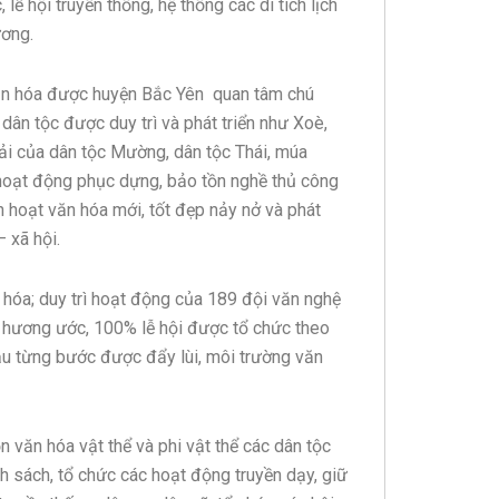
ễ hội truyền thống, hệ thống các di tích lịch
ương.
văn hóa được huyện Bắc Yên quan tâm chú
 dân tộc được duy trì và phát triển như Xoè,
ải của dân tộc Mường, dân tộc Thái, múa
oạt động phục dựng, bảo tồn nghề thủ công
h hoạt văn hóa mới, tốt đẹp nảy nở và phát
– xã hội.
hóa; duy trì hoạt động của 189 đội văn nghệ
 hương ước, 100% lễ hội được tổ chức theo
u từng bước được đẩy lùi, môi trường văn
n văn hóa vật thể và phi vật thể các dân tộc
nh sách, tổ chức các hoạt động truyền dạy, giữ