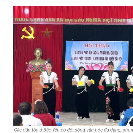
Các dân tộc ở Bắc Yên có đời sống văn hóa đa dạng, phon