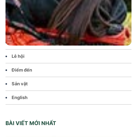
Trang chủ
Tin tức – Sự kiện
Chính sách
Văn hoá – Đời sống
Lễ hội
Điểm đến
Sản vật
English
BÀI VIẾT MỚI NHẤT