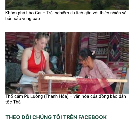
Khám phá Lào Cai – Trải nghiệm du lịch gắn với thiên nhiên và
bản sắc vùng cao
Thổ cẩm Pù Luông (Thanh Hóa) – văn hóa của đồng bào dân
tộc Thái
THEO DÕI CHÚNG TÔI TRÊN FACEBOOK