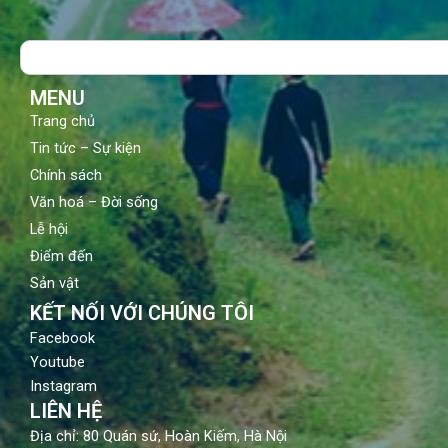
e
t
t
b
u
a
o
b
g
Search
o
e
r
k
a
m
MENU
Trang chủ
Tin tức – Sự kiện
Chính sách
Văn hoá – Đời sống
Lễ hội
Điểm đến
Sản vật
KẾT NỐI VỚI CHÚNG TÔI
Facebook
Youtube
Instagram
LIÊN HỆ
Địa chỉ: 80 Quán sứ, Hoàn Kiếm, Hà Nội