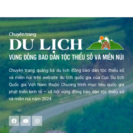
Chuyên trang quảng bá du lịch đồng bào dân tộc thiểu số
và miền núi trên website du lịch quốc gia của Cục Du lịch
Quốc gia Việt Nam thuộc Chương trình mục tiêu quốc gia
phát triển kinh tế – xã hội vùng đồng bào dân tộc thiểu số
và miền núi năm 2024
F
Y
I
a
o
n
c
u
s